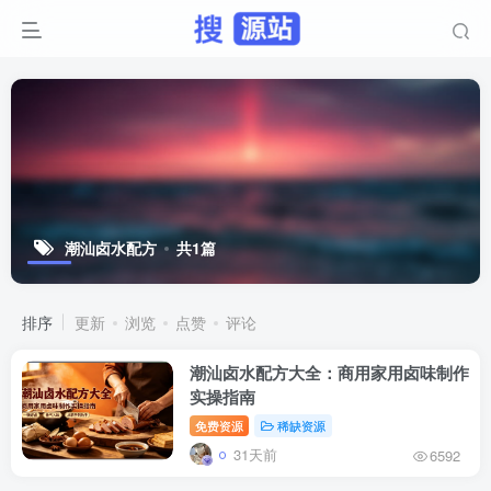
潮汕卤水配方
共1篇
排序
更新
浏览
点赞
评论
潮汕卤水配方大全：商用家用卤味制作
实操指南
免费资源
稀缺资源
31天前
6592