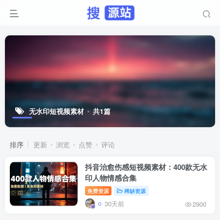
无水印短视频素材
共1篇
排序
更新
浏览
点赞
评论
抖音治愈伤感短视频素材：400款无水
印人物情感合集
免费资源
稀缺资源
30天前
2900