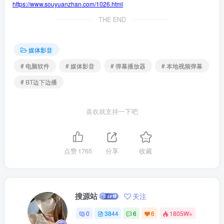
https://www.souyuanzhan.com/1026.html
THE END
媒体影音
# 电脑软件
# 媒体影音
# 弹幕播放器
# 本地视频弹幕
# BT边下边播
喜欢就支持一下吧
点赞
1765
分享
收藏
搜源站
关注
0
3844
6
6
1805W+