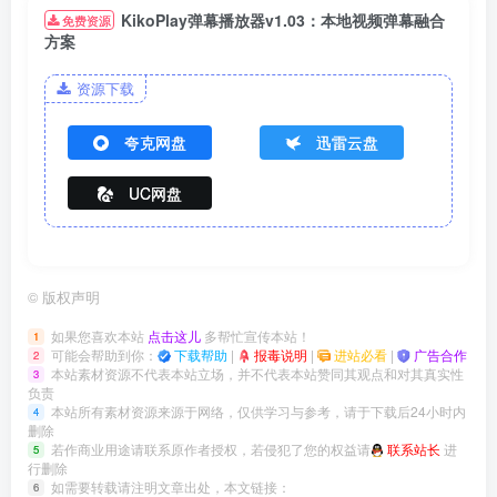
KikoPlay弹幕播放器v1.03：本地视频弹幕融合
免费资源
方案
资源下载
夸克网盘
迅雷云盘
UC网盘
©
版权声明
如果您喜欢本站
点击这儿
多帮忙宣传本站！
1
可能会帮助到你：
下载帮助
|
报毒说明
|
进站必看
|
广告合作
2
本站素材资源不代表本站立场，并不代表本站赞同其观点和对其真实性
3
负责
本站所有素材资源来源于网络，仅供学习与参考，请于下载后24小时内
4
删除
若作商业用途请联系原作者授权，若侵犯了您的权益请
联系站长
进
5
行删除
如需要转载请注明文章出处，本文链接：
6