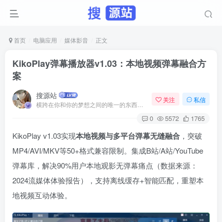
首页
电脑应用
媒体影音
正文
KikoPlay弹幕播放器v1.03：本地视频弹幕融合方
案
搜源站
关注
私信
横跨在你和你的梦想之间的唯一的东西就是奋力拼搏
0
5572
1765
KikoPlay v1.03实现
本地视频与多平台弹幕无缝融合
，突破
MP4/AVI/MKV等50+格式兼容限制。集成B站/A站/YouTube
弹幕库，解决90%用户本地观影无弹幕痛点（数据来源：
2024流媒体体验报告），支持离线缓存+智能匹配，重塑本
地视频互动体验。