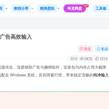
VIP
用
教程分享
精美壁纸
夸克网盘
工具箱
净无广告高效输入
关注
私信
0
3472
1213
问题优化，深度移除广告与捆绑组件，安装包与内存占用大幅降
全 Windows 系统，告别弹窗打扰，带来稳定流畅的
纯净输入