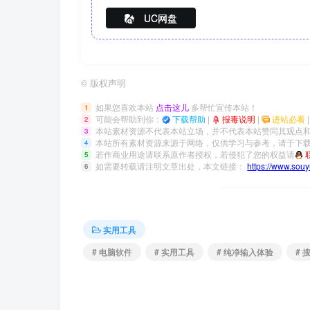
UC网盘
©
版权声明
如果您喜欢本站
点击这儿
多帮忙宣传本站！
1
可能会帮助到你：
下载帮助
|
报毒说明
|
进站必看
2
本站素材资源不代表本站立场，并不代表本站赞同其观点
3
本站所有素材资源来源于网络，仅供学习与参考，请于下载
4
若作商业用途请联系原作者授权，若侵犯了您的权益请
5
如需要转载请注明文章出处，本文链接：
https://www.sou
6
实用工具
# 电脑软件
# 实用工具
# 纯净输入体验
#