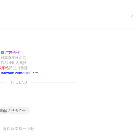
|
广告合作
和对其真实性负责
后24小时内删除
联系站长
进行删除
yuanzhan.com/1160.html
THE END
 搜狗输入法去广告
喜欢就支持一下吧