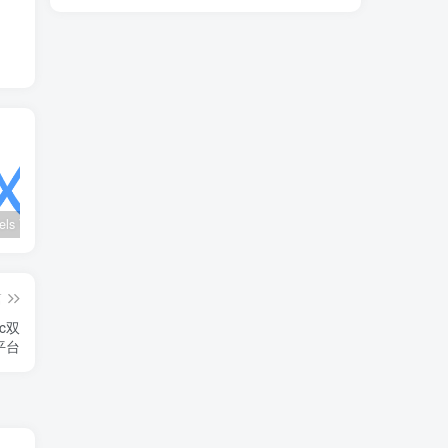
wx_channels V250621：微信视频号下载工具|支持Win/macOS
Ultimate Vocal Remover v5.6.0汉化版：一键人声分离工具
BongoCat v0.8.2：跨平台桌面互动猫咪随加30款皮肤
篇
c双
平台