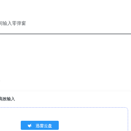
时间输入零弹窗
号
告高效输入
迅雷云盘