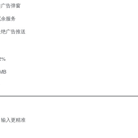
类广告弹窗
冗余服务
杜绝广告推送
2%
MB
捷
，输入更精准