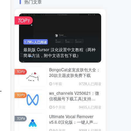
热门文章
TOP1
1.7W+人已阅读
最新版 Cursor 汉化设置中文教程（两种
简单方法，附中文语言包下载）
BongoCat桌宠皮肤包大全：
TOP2
20款主题皮肤免费下载
1年前
9728人已阅读
wx_channels V250621：微
TOP3
信视频号下载工具|支持
Win/macOS
5个月前
9405人已阅读
Ultimate Vocal Remover
TOP4
v5.6.0汉化版：一键人声分
离工具
8个月前
9398人已阅读