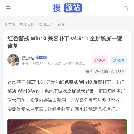
首页
电脑应用
实用工具
正文
红色警戒 Win10 兼容补丁 v4.61：全屏黑屏一键
修复
搜源站
关注
私信
不要让糟糕的一天让你误以为有个糟糕的人生
0
4369
1239
这款基于.NET 4.61 开发的
红色警戒 Win10 兼容补丁
，专门
解决 Win10/Win11 系统下游戏
全屏显示异常
、窗口切换黑屏
两大问题，修复内存溢出漏洞，适配高分辨率与多显示器，
实测修复成功率高，让经典红警在新系统稳定流畅运行。