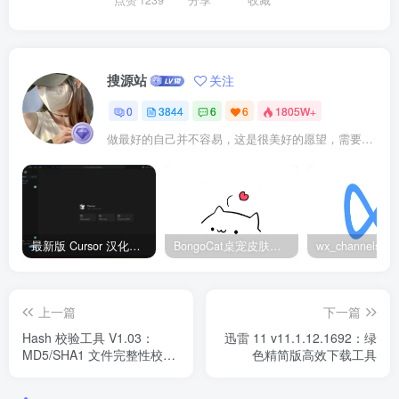
点赞
1239
分享
收藏
搜源站
关注
0
3844
6
6
1805W+
做最好的自己并不容易，这是很美好的愿望，需要耐心、坚持和毅力
最新版 Cursor 汉化设置中文教程（两种简单方法，附中文语言包下载）
BongoCat桌宠皮肤包大全：20款主题皮肤免费下载
上一篇
下一篇
Hash 校验工具 V1.03：
迅雷 11 v11.1.12.1692：绿
MD5/SHA1 文件完整性校验
色精简版高效下载工具
器