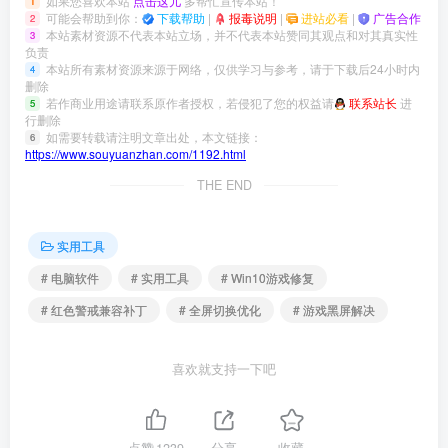
如果您喜欢本站
点击这儿
多帮忙宣传本站！
1
可能会帮助到你：
下载帮助
|
报毒说明
|
进站必看
|
广告合作
2
本站素材资源不代表本站立场，并不代表本站赞同其观点和对其真实性
3
负责
本站所有素材资源来源于网络，仅供学习与参考，请于下载后24小时内
4
删除
若作商业用途请联系原作者授权，若侵犯了您的权益请
联系站长
进
5
行删除
如需要转载请注明文章出处，本文链接：
6
https://www.souyuanzhan.com/1192.html
THE END
实用工具
# 电脑软件
# 实用工具
# Win10游戏修复
# 红色警戒兼容补丁
# 全屏切换优化
# 游戏黑屏解决
喜欢就支持一下吧