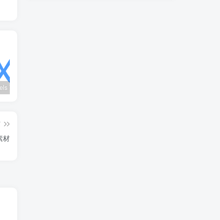
wx_channels V250621：微信视频号下载工具|支持Win/macOS
Ultimate Vocal Remover v5.6.0汉化版：一键人声分离工具
BongoCat v0.8.2：跨平台桌面互动猫咪随加30款皮肤
篇
清素材