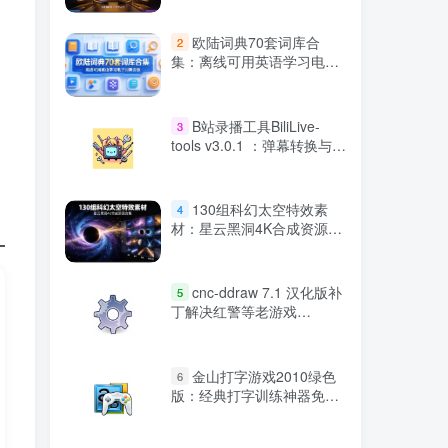
欧陆词典70套词库合
2
集：离线可用英语学习电子
词典资源
B站录播工具BiliLive-
3
tools v3.0.1 ：弹幕转换与视
频压制软件
130组科幻太空特效素
4
材：星云黑洞4K合成资源合
集
cnc-ddraw 7.1 汉化版补
5
丁解决红警等老游戏
Win10/Win11兼容问题
金山打字游戏2010绿色
6
版：经典打字训练神器免费
下载