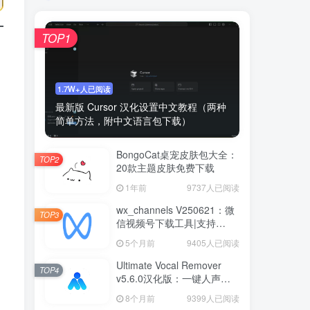
TOP1
1.7W+人已阅读
最新版 Cursor 汉化设置中文教程（两种
简单方法，附中文语言包下载）
BongoCat桌宠皮肤包大全：
TOP2
20款主题皮肤免费下载
1年前
9737人已阅读
wx_channels V250621：微
TOP3
信视频号下载工具|支持
Win/macOS
5个月前
9405人已阅读
Ultimate Vocal Remover
TOP4
v5.6.0汉化版：一键人声分
离工具
8个月前
9399人已阅读