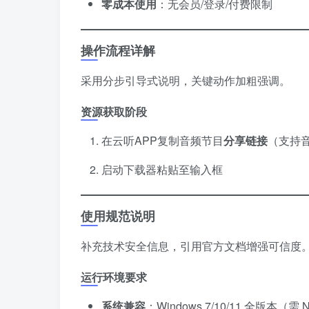
零成本使用
​：无会员/登录/付费限制
操作流程详解
采用分步引导式说明，关键动作加粗强调。
资源获取阶段
在云听APP复制音频节目
分享链接
​（支持
启动下载器粘贴至输入框
使用规范说明
补充技术安全信息，引用官方文档增强可信度
运行环境要求
系统兼容
​：Windows 7/10/11 全版本（需.