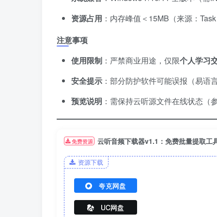
资源占用
​：内存峰值＜15MB（来源：Task 
注意事项
使用限制
​：严禁商业用途，仅限
个人学习
安全提示
​：部分防护软件可能误报（易语
预览说明
​：需保持云听源文件在线状态（参
云听音频下载器v1.1：免费批量提取工
免费资源
资源下载
夸克网盘
UC网盘