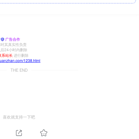
|
广告合作
和对其真实性负责
后24小时内删除
联系站长
进行删除
yuanzhan.com/1238.html
THE END
喜欢就支持一下吧