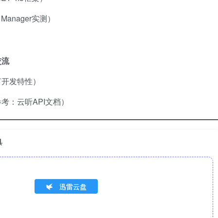
Manager实测）
交流
言开发特性）
考：云听API文档）
具
迅雷云盘