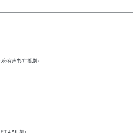
音乐/有声书/广播剧）
。
NET 4.5框架）