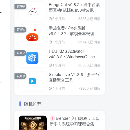
BongoCat v0.8.2：跨平台桌
TOP5
面互动猫咪随加30款皮肤
8个月前
8836人已阅读
番茄免费小说会员版
TOP6
v6.9.1.32：解锁全本畅读
9个月前
8674人已阅读
HEU KMS Activator
TOP7
v42.3.2：Windows/Office智
能激活工具
1个月前
8656人已阅读
Simple Live V1.8.6：多平台
TOP8
直播聚合工具
4个月前
7890人已阅读
随机推荐
Blender 入门教程：四套
1
新手向系统学习课程合集