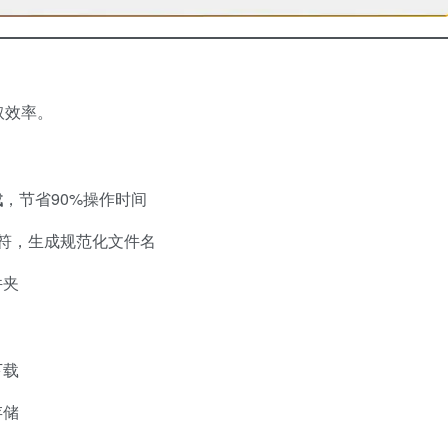
取效率。
载
，节省90%操作时间
字符，生成规范化文件名
件夹
下载
存储