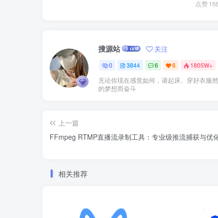
点赞
15
搜源站
关注
0
3844
6
6
1805W+
无论你现在感觉如何，请起床、穿好衣服
的梦想而奋斗
上一篇
FFmpeg RTMP直播流录制工具：专业级推流捕获与优
相关推荐