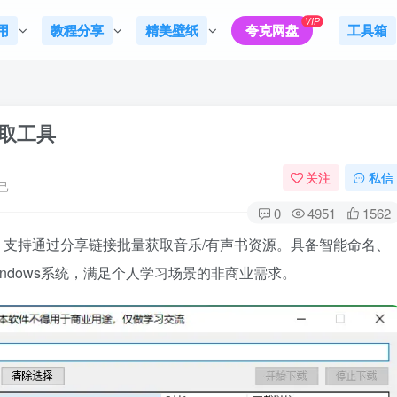
VIP
用
教程分享
精美壁纸
夸克网盘
工具箱
提取工具
关注
私信
己
0
4951
1562
版，支持通过分享链接批量获取音乐/有声书资源。具备智能命名、
indows系统，满足个人学习场景的非商业需求。