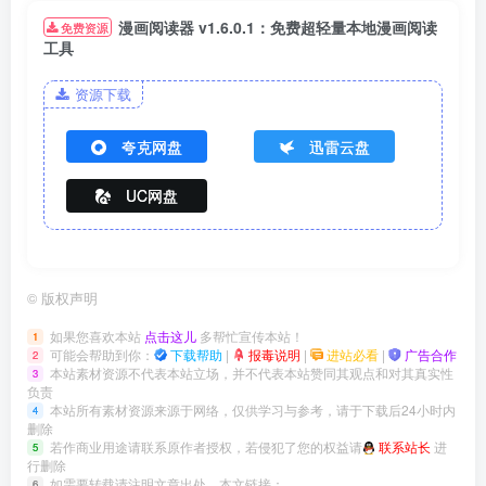
漫画阅读器 v1.6.0.1：免费超轻量本地漫画阅读
免费资源
工具
资源下载
夸克网盘
迅雷云盘
UC网盘
©
版权声明
如果您喜欢本站
点击这儿
多帮忙宣传本站！
1
可能会帮助到你：
下载帮助
|
报毒说明
|
进站必看
|
广告合作
2
本站素材资源不代表本站立场，并不代表本站赞同其观点和对其真实性
3
负责
本站所有素材资源来源于网络，仅供学习与参考，请于下载后24小时内
4
删除
若作商业用途请联系原作者授权，若侵犯了您的权益请
联系站长
进
5
行删除
如需要转载请注明文章出处，本文链接：
6