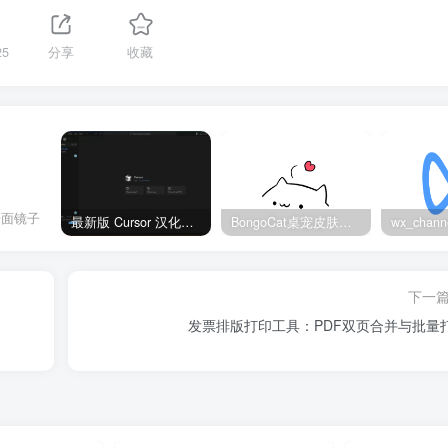
25
分享
收藏
一面镜子
最新版 Cursor 汉化设置中文教程（两种简单方法，附中文语言包下载）
BongoCat桌宠皮肤包大全：20款主题皮肤免费下载
下一
发票排版打印工具：PDF双页合并与批量