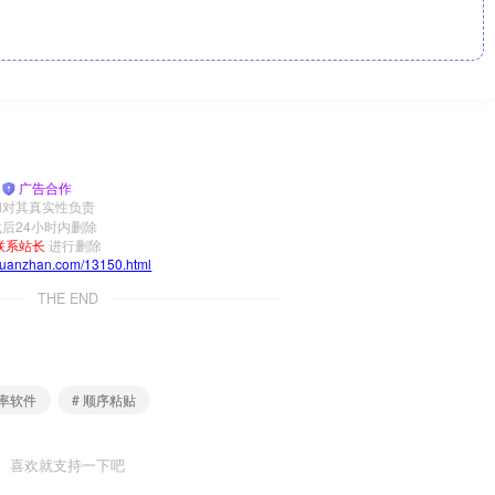
|
广告合作
和对其真实性负责
后24小时内删除
联系站长
进行删除
yuanzhan.com/13150.html
THE END
效率软件
# 顺序粘贴
喜欢就支持一下吧