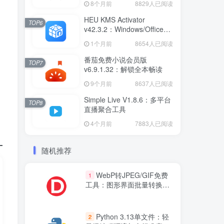
8个月前
8829人已阅读
HEU KMS Activator
TOP6
v42.3.2：Windows/Office智
能激活工具
1个月前
8654人已阅读
番茄免费小说会员版
TOP7
v6.9.1.32：解锁全本畅读
9个月前
8637人已阅读
Simple Live V1.8.6：多平台
TOP8
直播聚合工具
4个月前
7883人已阅读
随机推荐
WebP转JPEG/GIF免费
1
工具：图形界面批量转换神
器
Python 3.13单文件：轻
2