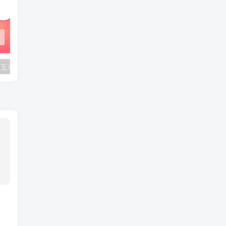
BongoCat 桌面互动宠物皮肤：30 款合集打包
APK 信息查看工具：v1.42 支持包名解析