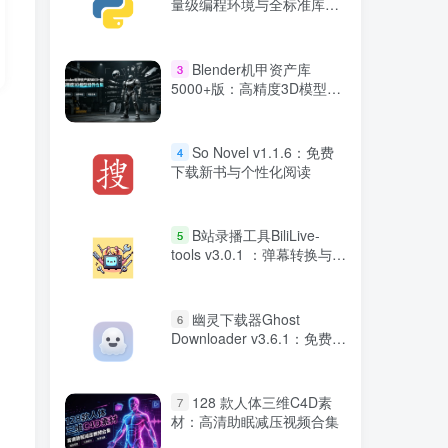
量级编程环境与全标准库集
成
Blender机甲资产库
3
5000+版：高精度3D模型组
件合集
So Novel v1.1.6：免费
4
下载新书与个性化阅读
B站录播工具BiliLive-
5
tools v3.0.1 ：弹幕转换与视
频压制软件
幽灵下载器Ghost
6
Downloader v3.6.1：免费高
速下载工具
128 款人体三维C4D素
7
材：高清助眠减压视频合集