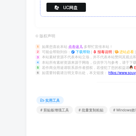
UC网盘
©
版权声明
如果您喜欢本站
点击这儿
多帮忙宣传本站！
1
可能会帮助到你：
下载帮助
|
报毒说明
|
进站必看
2
本站素材资源不代表本站立场，并不代表本站赞同其观点
3
本站所有素材资源来源于网络，仅供学习与参考，请于下载
4
若作商业用途请联系原作者授权，若侵犯了您的权益请
5
如需要转载请注明文章出处，本文链接：
https://www.sou
6
实用工具
# 剪贴板增强工具
# 批量复制粘贴
# Windows