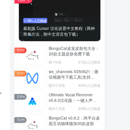
1.7W+人已阅读
最新版 Cursor 汉化设置中文教程（两种
简单方法，附中文语言包下载）
BongoCat桌宠皮肤包大全：
TOP2
20款主题皮肤免费下载
1年前
9728人已阅读
wx_channels V250621：微
TOP3
信视频号下载工具|支持
Win/macOS
5个月前
9405人已阅读
Ultimate Vocal Remover
TOP4
v5.6.0汉化版：一键人声分
离工具
8个月前
9398人已阅读
BongoCat v0.8.2：跨平台桌
TOP5
面互动猫咪随加30款皮肤