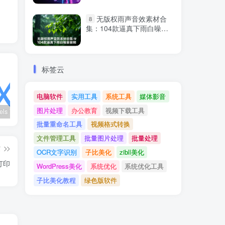
无版权雨声音效素材合
8
集：104款逼真下雨白噪音
音频
标签云
电脑软件
实用工具
系统工具
媒体影音
图片处理
办公教育
视频下载工具
wx_channels V250621：微信视频号下载工具|支持Win/macOS
Ultimate Vocal Remover v5.6.0汉化版：一键人声分离工具
BongoCat v0.8.2：跨平台桌面互动猫咪随加30款皮肤
批量重命名工具
视频格式转换
文件管理工具
批量图片处理
批量处理
篇
OCR文字识别
子比美化
zibll美化
打印
WordPress美化
系统优化
系统优化工具
子比美化教程
绿色版软件