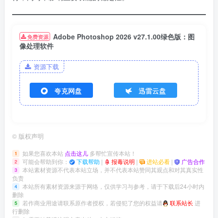
Adobe Photoshop 2026 v27.1.00绿色版：图
免费资源
像处理软件
资源下载
夸克网盘
迅雷云盘
©
版权声明
如果您喜欢本站
点击这儿
多帮忙宣传本站！
1
可能会帮助到你：
下载帮助
|
报毒说明
|
进站必看
|
广告合作
2
本站素材资源不代表本站立场，并不代表本站赞同其观点和对其真实性
3
负责
本站所有素材资源来源于网络，仅供学习与参考，请于下载后24小时内
4
删除
若作商业用途请联系原作者授权，若侵犯了您的权益请
联系站长
进
5
行删除