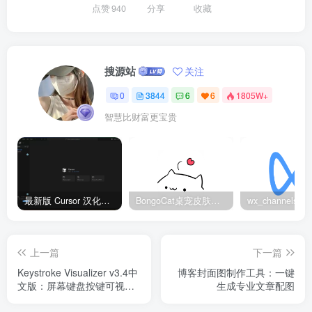
点赞
940
分享
收藏
搜源站
关注
0
3844
6
6
1805W+
智慧比财富更宝贵
最新版 Cursor 汉化设置中文教程（两种简单方法，附中文语言包下载）
BongoCat桌宠皮肤包大全：20款主题皮肤免费下载
上一篇
下一篇
Keystroke Visualizer v3.4中
博客封面图制作工具：一键
文版：屏幕键盘按键可视化
生成专业文章配图
演示