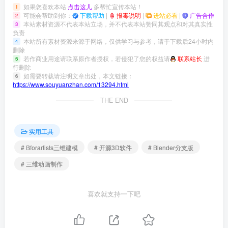
如果您喜欢本站
点击这儿
多帮忙宣传本站！
1
可能会帮助到你：
下载帮助
|
报毒说明
|
进站必看
|
广告合作
2
本站素材资源不代表本站立场，并不代表本站赞同其观点和对其真实性
3
负责
本站所有素材资源来源于网络，仅供学习与参考，请于下载后24小时内
4
删除
若作商业用途请联系原作者授权，若侵犯了您的权益请
联系站长
进
5
行删除
如需要转载请注明文章出处，本文链接：
6
https://www.souyuanzhan.com/13294.html
THE END
实用工具
# Bforartists三维建模
# 开源3D软件
# Blender分支版
# 三维动画制作
喜欢就支持一下吧