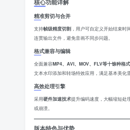
核心功能详解
精准剪切与合并
支持
帧级精度切割
，用户可自定义开始结束时
连贯输出文件，避免音画不同步问题。
格式兼容与编辑
全面兼容
MP4、AVI、MOV、FLV等十馀种格
文本水印添加和转场特效应用，满足基本美化
高效处理引擎
采用
硬件加速技术
提升编码速度，大幅缩短处
或崩溃。
版本特色与优势