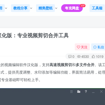
VIP
用
教程分享
精美壁纸
夸克网盘
工具箱
r v6.9.3汉化版：专业视频剪切合并工具
关注
私信
0
4530
1019
 是一款功能强大的视频编辑软件汉化版，支持
高速视频剪切
和
多文件合并
。该
流格式，提供亮度调整、水印添加等编辑功能，界面简洁易用，处
需专业基础即可轻松上手。