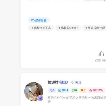
媒体影音
# 视频合并工具
# 视频剪切软件
# 快速视频处理
点赞
10
搜源站
关注
0
3844
6
6
1805W+
横跨在你和你的梦想之间的唯一的东西就
搏