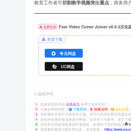
教育工作者可
切割教学视频突出重点
，商务用
Fast Video Cutter Joiner v6
免费资源
资源下载
夸克网盘
UC网盘
©
版权声明
如果您喜欢本站
点击这儿
多帮忙宣传本站！
1
可能会帮助到你：
下载帮助
|
报毒说明
|
进站必看
2
本站素材资源不代表本站立场，并不代表本站赞同其观点
3
本站所有素材资源来源于网络，仅供学习与参考，请于下载
4
若作商业用途请联系原作者授权，若侵犯了您的权益请
5
如需要转载请注明文章出处，本文链接：
https://www.sou
6