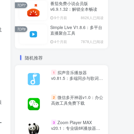
番茄免费小说会员版
TOP7
v6.9.1.32：解锁全本畅读
9个月前
8626人已阅读
Simple Live V1.8.6：多平台
成
TOP8
直播聚合工具
4个月前
7878人已阅读
随机推荐
、
拟声音乐播放器
1
v0.81.5：多端同步与歌词显
示功能
微信多开神器v1.0：办公
2
顿
高效工具免费下载
Zoom Player MAX
3
v20.1：专业级8K播放器中
文版