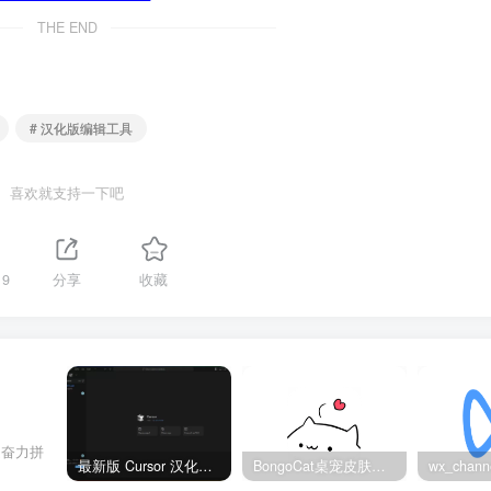
THE END
# 汉化版编辑工具
喜欢就支持一下吧
19
分享
收藏
是奋力拼
最新版 Cursor 汉化设置中文教程（两种简单方法，附中文语言包下载）
BongoCat桌宠皮肤包大全：20款主题皮肤免费下载