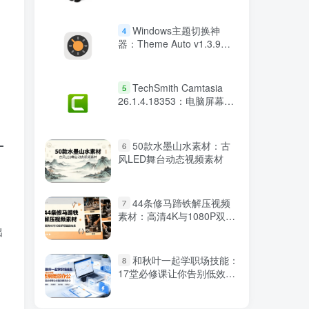
Windows主题切换神
4
器：Theme Auto v1.3.9智
能昼夜模式
TechSmith Camtasia
5
26.1.4.18353：电脑屏幕录
像视频编辑
50款水墨山水素材：古
6
风LED舞台动态视频素材
44条修马蹄铁解压视频
7
素材：高清4K与1080P双画
质合集
出
和秋叶一起学职场技能：
8
17堂必修课让你告别低效办
公