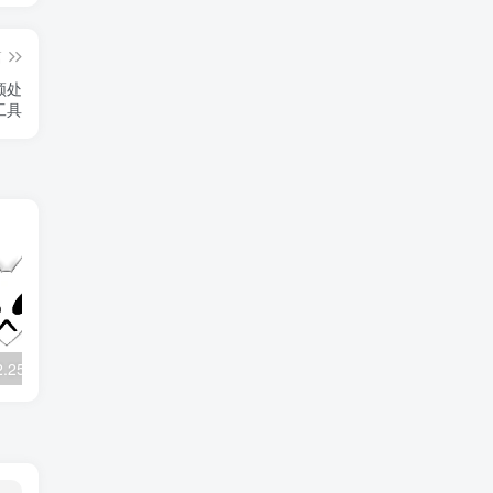
篇
频处
工具
Foobar2000 v2.25.6：专业无损音乐播放器
2025 咔咔一通剪：免费视频压缩剪辑神器