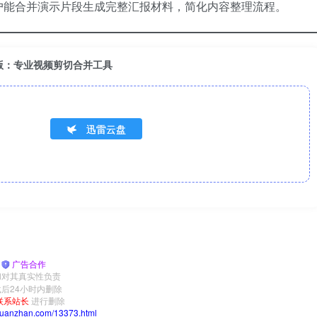
户能合并演示片段生成完整汇报材料，简化内容整理流程。
.9.3汉化版：专业视频剪切合并工具
迅雷云盘
|
广告合作
和对其真实性负责
后24小时内删除
联系站长
进行删除
yuanzhan.com/13373.html