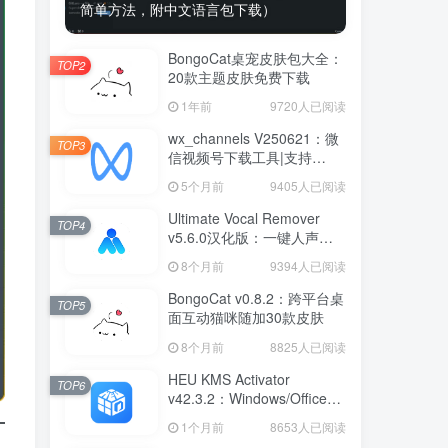
简单方法，附中文语言包下载）
BongoCat桌宠皮肤包大全：
TOP2
20款主题皮肤免费下载
1年前
9720人已阅读
wx_channels V250621：微
TOP3
信视频号下载工具|支持
Win/macOS
5个月前
9405人已阅读
Ultimate Vocal Remover
TOP4
v5.6.0汉化版：一键人声分
离工具
8个月前
9394人已阅读
BongoCat v0.8.2：跨平台桌
TOP5
面互动猫咪随加30款皮肤
8个月前
8825人已阅读
HEU KMS Activator
TOP6
v42.3.2：Windows/Office智
能激活工具
1个月前
8653人已阅读