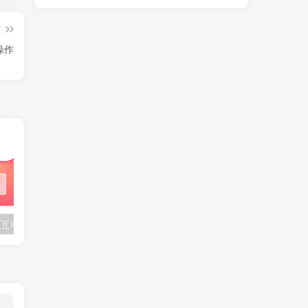
篇
务操作
BongoCat 桌面互动宠物皮肤：30 款合集打包
APK 信息查看工具：v1.42 支持包名解析