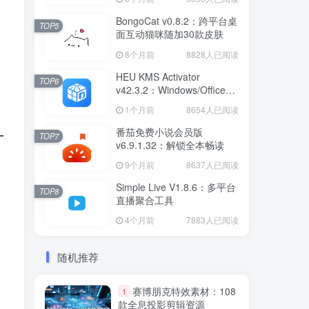
BongoCat v0.8.2：跨平台桌
TOP5
面互动猫咪随加30款皮肤
8个月前
8828人已阅读
HEU KMS Activator
TOP6
v42.3.2：Windows/Office智
能激活工具
1个月前
8654人已阅读
番茄免费小说会员版
TOP7
v6.9.1.32：解锁全本畅读
9个月前
8637人已阅读
Simple Live V1.8.6：多平台
TOP8
直播聚合工具
4个月前
7883人已阅读
随机推荐
赛博朋克特效素材：108
1
款全息投影剪辑资源