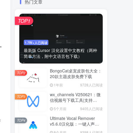
热门文章
TOP1
1.7W+人已阅读
最新版 Cursor 汉化设置中文教程（两种
简单方法，附中文语言包下载）
BongoCat桌宠皮肤包大全：
TOP2
20款主题皮肤免费下载
1年前
9728人已阅读
wx_channels V250621：微
TOP3
信视频号下载工具|支持
Win/macOS
5个月前
9405人已阅读
Ultimate Vocal Remover
条
TOP4
v5.6.0汉化版：一键人声分
离工具
8个月前
9398人已阅读