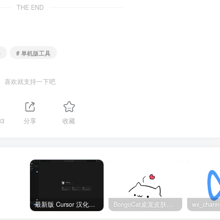
THE END
件
# 单机版工具
喜欢就支持一下吧
83
分享
收藏
最新版 Cursor 汉化设置中文教程（两种简单方法，附中文语言包下载）
BongoCat桌宠皮肤包大全：20款主题皮肤免费下载