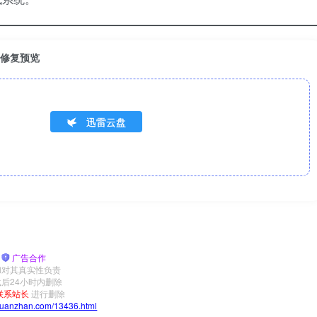
与修复预览
迅雷云盘
|
广告合作
和对其真实性负责
后24小时内删除
联系站长
进行删除
yuanzhan.com/13436.html