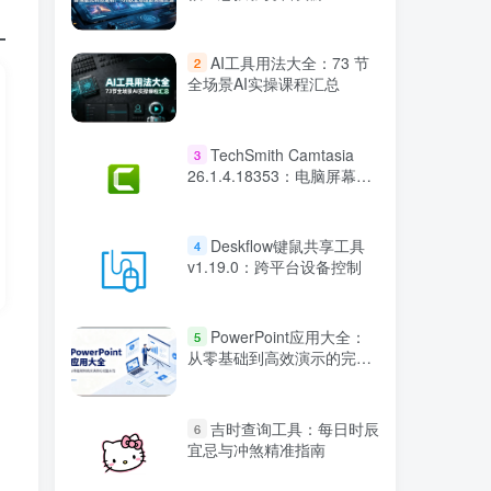
AI工具用法大全：73 节
2
全场景AI实操课程汇总
TechSmith Camtasia
3
26.1.4.18353：电脑屏幕录
像视频编辑
Deskflow键鼠共享工具
4
v1.19.0：跨平台设备控制
PowerPoint应用大全：
5
从零基础到高效演示的完整
实战
吉时查询工具：每日时辰
6
宜忌与冲煞精准指南