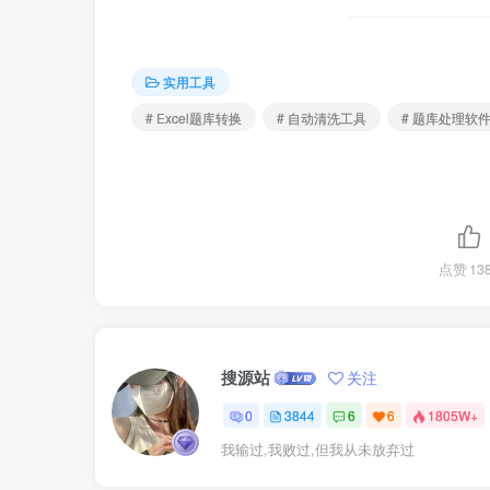
实用工具
# Excel题库转换
# 自动清洗工具
# 题库处理软
点赞
13
搜源站
关注
0
3844
6
6
1805W+
我输过,我败过,但我从未放弃过