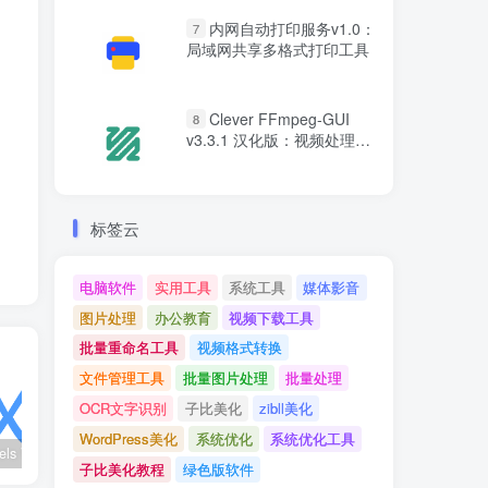
内网自动打印服务v1.0：
7
局域网共享多格式打印工具
Clever FFmpeg-GUI
8
v3.3.1 汉化版：视频处理图
形界面工具
标签云
电脑软件
实用工具
系统工具
媒体影音
图片处理
办公教育
视频下载工具
批量重命名工具
视频格式转换
文件管理工具
批量图片处理
批量处理
OCR文字识别
子比美化
zibll美化
WordPress美化
系统优化
系统优化工具
wx_channels V250621：微信视频号下载工具|支持Win/macOS
Ultimate Vocal Remover v5.6.0汉化版：一键人声分离工具
BongoCat v0.8.2：跨平台桌面互动猫咪随加30款皮肤
子比美化教程
绿色版软件