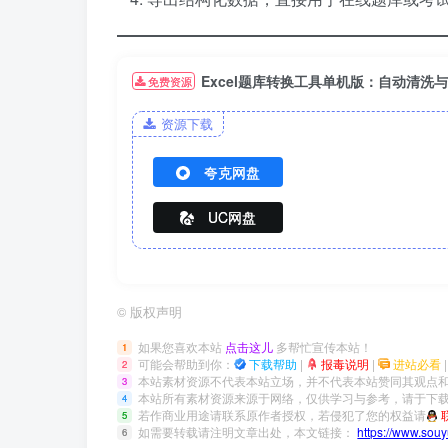
Excel题库转换工具单机版：自动清洗
免费资源
资源下载
夸克网盘
UC网盘
©
版权声明
如果您喜欢本站
点击这儿
多帮忙宣传本站！
1
可能会帮助到你：
下载帮助
|
报毒说明
|
进站必看
2
本站素材资源不代表本站立场，并不代表本站赞同其观点
3
本站所有素材资源来源于网络，仅供学习与参考，请于下载
4
若作商业用途请联系原作者授权，若侵犯了您的权益请
5
如需要转载请注明文章出处，本文链接：
https://www.sou
6