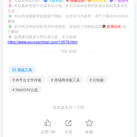
可能会帮助到你：
下载帮助
|
报毒说明
|
进站必看
|
广告合作
2
本站素材资源不代表本站立场，并不代表本站赞同其观点和对其真实性
3
负责
本站所有素材资源来源于网络，仅供学习与参考，请于下载后24小时内
4
删除
若作商业用途请联系原作者授权，若侵犯了您的权益请
联系站长
进
5
行删除
如需要转载请注明文章出处，本文链接：
6
https://www.souyuanzhan.com/13579.html
THE END
系统工具
# 跨平台文件传输
# 局域网传输工具
# 闪电藤
# WebDAV云盘
喜欢就支持一下吧
点赞
786
分享
收藏