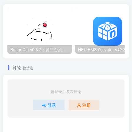
BongoCat v0.8.2：跨平台桌面互动猫咪随加30款皮肤
HEU KMS Activator v42.3.2：Window
评论
抢沙发
请登录后发表评论
登录
注册