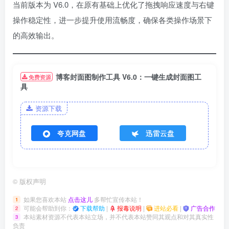
当前版本为 V6.0，在原有基础上优化了拖拽响应速度与右键
操作稳定性，进一步提升使用流畅度，确保各类操作场景下
的高效输出。
博客封面图制作工具 V6.0：一键生成封面图工
免费资源
具
资源下载
夸克网盘
迅雷云盘
©
版权声明
如果您喜欢本站
点击这儿
多帮忙宣传本站！
1
可能会帮助到你：
下载帮助
|
报毒说明
|
进站必看
|
广告合作
2
本站素材资源不代表本站立场，并不代表本站赞同其观点和对其真实性
3
负责