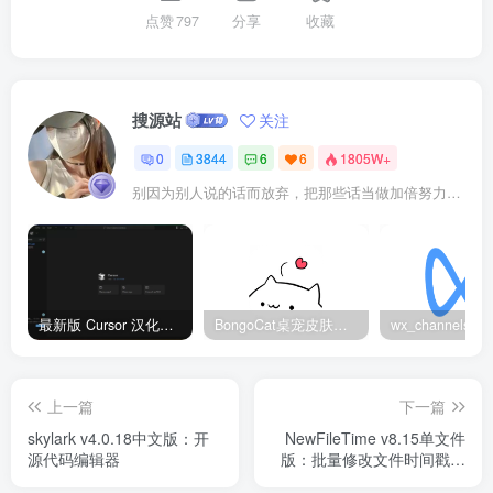
点赞
797
分享
收藏
搜源站
关注
0
3844
6
6
1805W+
别因为别人说的话而放弃，把那些话当做加倍努力的动力
最新版 Cursor 汉化设置中文教程（两种简单方法，附中文语言包下载）
BongoCat桌宠皮肤包大全：20款主题皮肤免费下载
上一篇
下一篇
skylark v4.0.18中文版：开
NewFileTime v8.15单文件
源代码编辑器
版：批量修改文件时间戳工
具