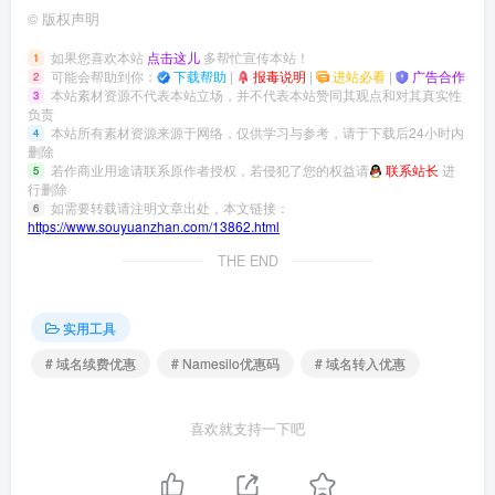
©
版权声明
如果您喜欢本站
点击这儿
多帮忙宣传本站！
1
可能会帮助到你：
下载帮助
|
报毒说明
|
进站必看
|
广告合作
2
本站素材资源不代表本站立场，并不代表本站赞同其观点和对其真实性
3
负责
本站所有素材资源来源于网络，仅供学习与参考，请于下载后24小时内
4
删除
若作商业用途请联系原作者授权，若侵犯了您的权益请
联系站长
进
5
行删除
如需要转载请注明文章出处，本文链接：
6
https://www.souyuanzhan.com/13862.html
THE END
实用工具
# 域名续费优惠
# Namesilo优惠码
# 域名转入优惠
喜欢就支持一下吧