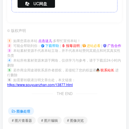
UC网盘
©
版权声明
如果您喜欢本站
点击这儿
多帮忙宣传本站！
1
可能会帮助到你：
下载帮助
|
报毒说明
|
进站必看
|
广告合作
2
本站素材资源不代表本站立场，并不代表本站赞同其观点和对其真实性
3
负责
本站所有素材资源来源于网络，仅供学习与参考，请于下载后24小时内
4
删除
若作商业用途请联系原作者授权，若侵犯了您的权益请
联系站长
进
5
行删除
如需要转载请注明文章出处，本文链接：
6
https://www.souyuanzhan.com/13877.html
THE END
图像处理
# 图片查看器
# 图片编辑
# 图像浏览