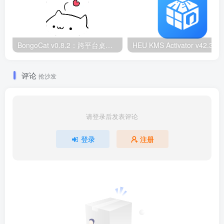
BongoCat v0.8.2：跨平台桌面互动猫咪随加30款皮肤
HEU KMS Activator v42.3.2：Window
评论
抢沙发
请登录后发表评论
登录
注册