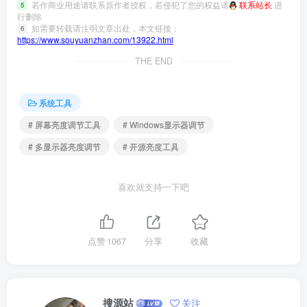
若作商业用途请联系原作者授权，若侵犯了您的权益请
联系站长
进
5
行删除
如需要转载请注明文章出处，本文链接：
6
https://www.souyuanzhan.com/13922.html
THE END
系统工具
# 屏幕亮度调节工具
# Windows显示器调节
# 多显示器亮度调节
# 开源亮度工具
喜欢就支持一下吧
点赞
1067
分享
收藏
搜源站
关注