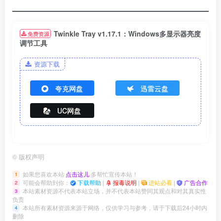
Twinkle Tray v1.17.1：Windows多显示器亮度
免费资源
调节工具
资源下载
夸克网盘
迅雷云盘
UC网盘
©
版权声明
如果您喜欢本站
点击这儿
多帮忙宣传本站！
1
可能会帮助到你：
下载帮助
|
报毒说明
|
进站必看
|
广告合作
2
本站素材资源不代表本站立场，并不代表本站赞同其观点和对其真实性
3
负责
本站所有素材资源来源于网络，仅供学习与参考，请于下载后24小时内
4
删除