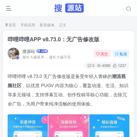
首页
手机应用
影音媒体
正文
哔哩哔哩APP v8.73.0：无广告修改版
搜源站
关注
私信
越长大越孤单 ，越长大越不安
0
4089
1237
哔哩哔哩 v8.73.0 无广告修改版是备受年轻人青睐的
潮流视
频社区
，以优质 PUGV 内容为核心，覆盖动漫、生活、知识
等多元领域，支持弹幕互动、创作投稿等核心功能，去除冗
余广告，为用户带来纯净流畅的使用体验。