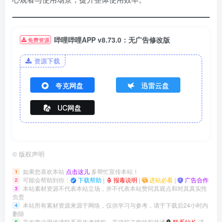
哔哩哔哩APP v8.73.0：无广告修改版
免费资源
资源下载
夸克网盘
迅雷云盘
UC网盘
©
版权声明
如果您喜欢本站
点击这儿
多帮忙宣传本站！
1
可能会帮助到你：
下载帮助
|
报毒说明
|
进站必看
|
广告合作
2
本站素材资源不代表本站立场，并不代表本站赞同其观点和对其真实性
3
负责
本站所有素材资源来源于网络，仅供学习与参考，请于下载后24小时内
4
删除
若作商业用途请联系原作者授权，若侵犯了您的权益请
联系站长
进