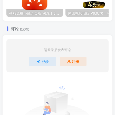
番茄免费小说会员版 v6.9.1.32：解锁全本畅读
腾讯视频旧版 V
评论
抢沙发
请登录后发表评论
登录
注册