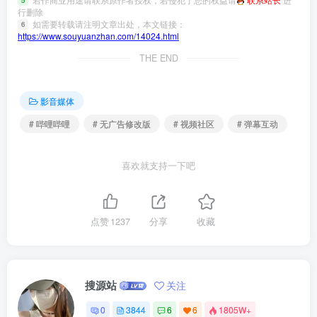
5
行删除
如需要转载请注明文章出处，本文链接：
6
https://www.souyuanzhan.com/14024.html
THE END
影音媒体
# 哔哩哔哩
# 无广告修改版
# 视频社区
# 弹幕互动
喜欢就支持一下吧
点赞
1237
分享
收藏
搜源站
关注
0
3844
6
6
1805W+