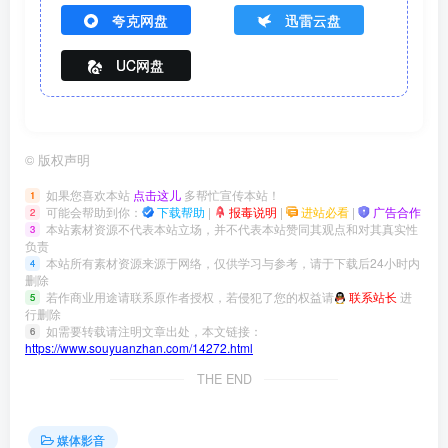
夸克网盘
迅雷云盘
UC网盘
©
版权声明
如果您喜欢本站
点击这儿
多帮忙宣传本站！
1
可能会帮助到你：
下载帮助
|
报毒说明
|
进站必看
|
广告合作
2
本站素材资源不代表本站立场，并不代表本站赞同其观点和对其真实性
3
负责
本站所有素材资源来源于网络，仅供学习与参考，请于下载后24小时内
4
删除
若作商业用途请联系原作者授权，若侵犯了您的权益请
联系站长
进
5
行删除
如需要转载请注明文章出处，本文链接：
6
https://www.souyuanzhan.com/14272.html
THE END
媒体影音