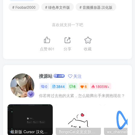
# Foobar2000
# 绿色单文件版
# 音频播放器.汉化版
喜欢就支持一下吧
点赞
801
分享
收藏
搜源站
关注
0
3844
6
6
1805W+
你若将过去抱的太紧，怎么能腾出手来拥抱现在？
最新版 Cursor 汉化设置中文教程（两种简单方法，附中文语言包下载）
BongoCat桌宠皮肤包大全：20款主题皮肤免费下载