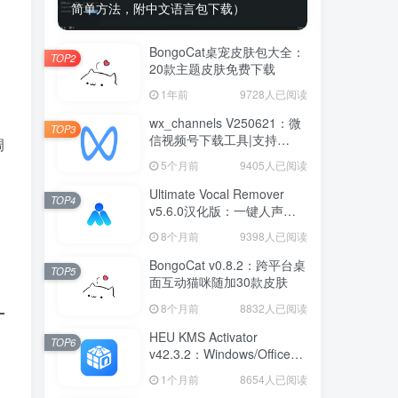
简单方法，附中文语言包下载）
BongoCat桌宠皮肤包大全：
TOP2
20款主题皮肤免费下载
1年前
9728人已阅读
wx_channels V250621：微
TOP3
信视频号下载工具|支持
调
Win/macOS
5个月前
9405人已阅读
Ultimate Vocal Remover
TOP4
v5.6.0汉化版：一键人声分
离工具
8个月前
9398人已阅读
BongoCat v0.8.2：跨平台桌
TOP5
面互动猫咪随加30款皮肤
8个月前
8832人已阅读
HEU KMS Activator
TOP6
v42.3.2：Windows/Office智
能激活工具
1个月前
8654人已阅读