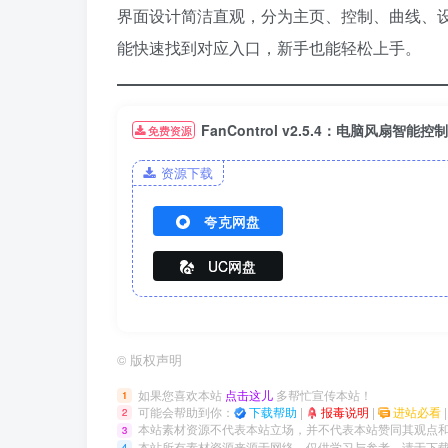
界面设计简洁直观，分为主页、控制、曲线、
能快速找到对应入口，新手也能轻松上手。
FanControl v2.5.4：电脑风扇智能
免费资源
资源下载
夸克网盘
UC网盘
©
版权声明
如果您喜欢本站
点击这儿
多帮忙宣传本站！
1
可能会帮助到你：
下载帮助
|
报毒说明
|
进站必看
2
本站素材资源不代表本站立场，并不代表本站赞同其观点
3
本站所有素材资源来源于网络，仅供学习与参考，请于下载
4