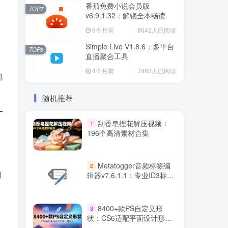
番茄免费小说会员版
TOP7
v6.9.1.32：解锁全本畅读
9个月前
8642人已阅读
Simple Live V1.8.6：多平台
TOP8
直播聚合工具
4个月前
7883人已阅读
拖
随机推荐
刮香皂捏花解压视频：
1
196个高清素材合集
Metatogger音频标签编
2
门
辑器v7.6.1.1：专业ID3标签
管理
8400+款PS自定义形
3
状：CS6适配平面设计形状
一键导入