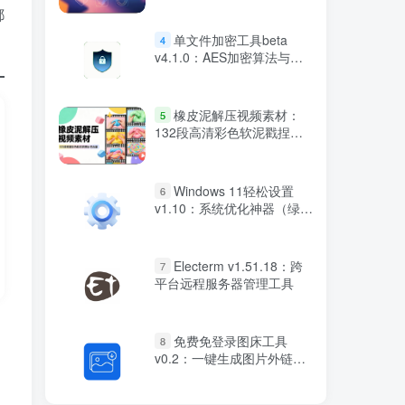
都
单文件加密工具beta
4
v4.1.0：AES加密算法与双
重验证保护
橡皮泥解压视频素材：
5
132段高清彩色软泥戳捏治
愈合集
Windows 11轻松设置
6
v1.10：系统优化神器（绿色
便携版）
Electerm v1.51.18：跨
7
平台远程服务器管理工具
免费免登录图床工具
8
v0.2：一键生成图片外链工
具