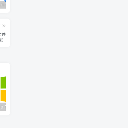
wx_channels V250621：微信视频号下载工具|支持Win/macOS
Ultimate Vocal Remover v5.6.0汉化版：一键人声分离工具
BongoCat v0.8.2：跨平台桌面互动猫咪随加30款皮肤
篇
文件
）​​
小修Windows 10 Pro 22H2轻度精简版二合一下载：19045.6093纯净优化
ZenTimings v1.35内存监控：AMD锐龙平台超频必备工具