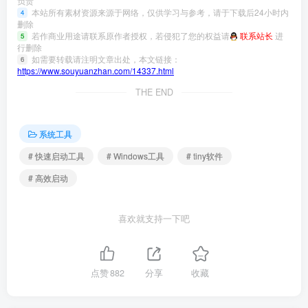
负责
本站所有素材资源来源于网络，仅供学习与参考，请于下载后24小时内
4
删除
若作商业用途请联系原作者授权，若侵犯了您的权益请
联系站长
进
5
行删除
如需要转载请注明文章出处，本文链接：
6
https://www.souyuanzhan.com/14337.html
THE END
系统工具
# 快速启动工具
# Windows工具
# tiny软件
# 高效启动
喜欢就支持一下吧
点赞
882
分享
收藏