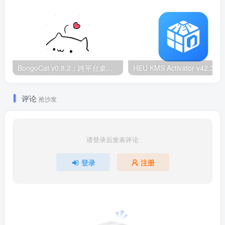
BongoCat v0.8.2：跨平台桌面互动猫咪随加30款皮肤
HEU KMS Activator v42.3.2：Window
评论
抢沙发
请登录后发表评论
登录
注册