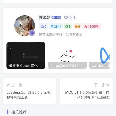
搜源站
关注
0
3844
6
6
1805W+
破茧成蝶的美好生活都有伤痛
最新版 Cursor 汉化设置中文教程（两种简单方法，附中文语言包下载）
BongoCat桌宠皮肤包大全：20款主题皮肤免费下载
上一篇
下一篇
LosslessCut v3.65.0：无损
MCC v1.1.0.0音频剪辑：自
视频剪辑工具
动处理配音气口间隙
相关推荐