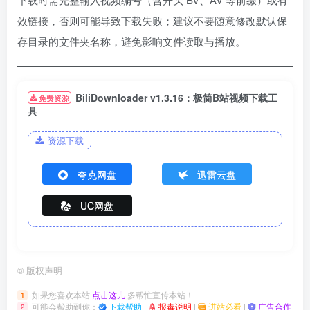
效链接，否则可能导致下载失败；建议不要随意修改默认保
存目录的文件夹名称，避免影响文件读取与播放。
BiliDownloader v1.3.16：极简B站视频下载工
免费资源
具
资源下载
夸克网盘
迅雷云盘
UC网盘
©
版权声明
如果您喜欢本站
点击这儿
多帮忙宣传本站！
1
可能会帮助到你：
下载帮助
|
报毒说明
|
进站必看
|
广告合作
2