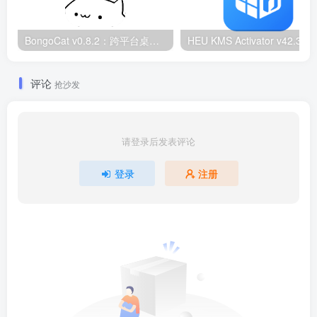
BongoCat v0.8.2：跨平台桌面互动猫咪随加30款皮肤
HEU KMS Activator v42.3.2：Window
评论
抢沙发
请登录后发表评论
登录
注册