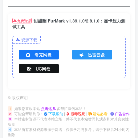
甜甜圈 FurMark v1.39.1.0/2.8.1.0：显卡压力测
免费资源
试工具
资源下载
夸克网盘
迅雷云盘
UC网盘
©
版权声明
如果您喜欢本站
点击这儿
多帮忙宣传本站！
1
可能会帮助到你：
下载帮助
|
报毒说明
|
进站必看
|
广告合作
2
本站素材资源不代表本站立场，并不代表本站赞同其观点和对其真实性
3
负责
本站所有素材资源来源于网络，仅供学习与参考，请于下载后24小时内
4
删除