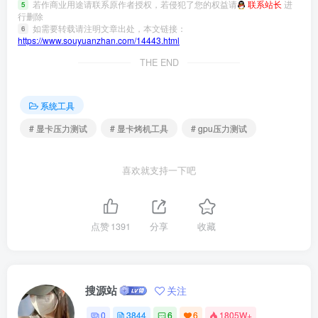
若作商业用途请联系原作者授权，若侵犯了您的权益请
联系站长
进
5
行删除
如需要转载请注明文章出处，本文链接：
6
https://www.souyuanzhan.com/14443.html
THE END
系统工具
# 显卡压力测试
# 显卡烤机工具
# gpu压力测试
喜欢就支持一下吧
点赞
1391
分享
收藏
搜源站
关注
0
3844
6
6
1805W+