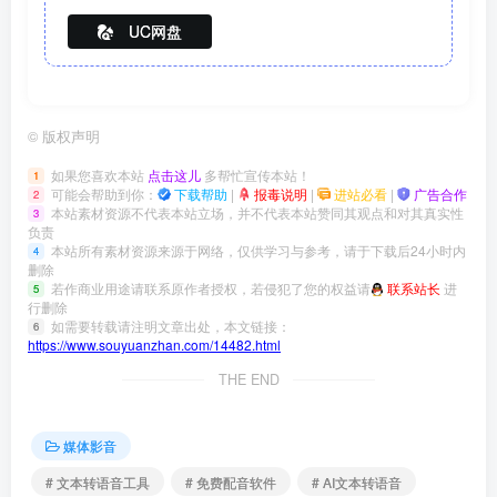
UC网盘
©
版权声明
如果您喜欢本站
点击这儿
多帮忙宣传本站！
1
可能会帮助到你：
下载帮助
|
报毒说明
|
进站必看
|
广告合作
2
本站素材资源不代表本站立场，并不代表本站赞同其观点和对其真实性
3
负责
本站所有素材资源来源于网络，仅供学习与参考，请于下载后24小时内
4
删除
若作商业用途请联系原作者授权，若侵犯了您的权益请
联系站长
进
5
行删除
如需要转载请注明文章出处，本文链接：
6
https://www.souyuanzhan.com/14482.html
THE END
媒体影音
# 文本转语音工具
# 免费配音软件
# AI文本转语音