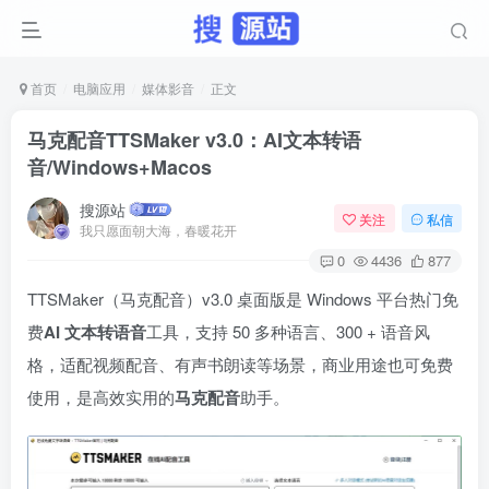
首页
电脑应用
媒体影音
正文
马克配音TTSMaker v3.0：AI文本转语
音/Windows+Macos
搜源站
关注
私信
我只愿面朝大海，春暖花开
0
4436
877
TTSMaker（马克配音）v3.0 桌面版是 Windows 平台热门免
费
AI 文本转语音
工具，支持 50 多种语言、300 + 语音风
格，适配视频配音、有声书朗读等场景，商业用途也可免费
使用，是高效实用的
马克配音
助手。