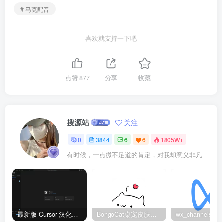
# 马克配音
喜欢就支持一下吧
点赞
877
分享
收藏
搜源站
关注
0
3844
6
6
1805W+
有时候，一点微不足道的肯定，对我却意义非凡
最新版 Cursor 汉化设置中文教程（两种简单方法，附中文语言包下载）
BongoCat桌宠皮肤包大全：20款主题皮肤免费下载