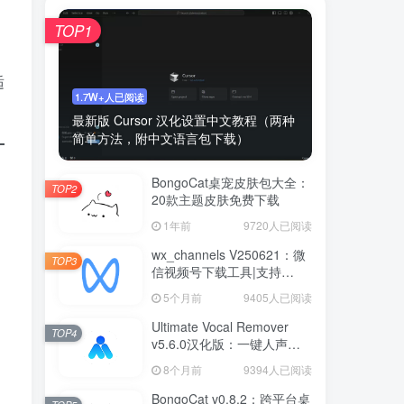
TOP1
适
1.7W+人已阅读
最新版 Cursor 汉化设置中文教程（两种
简单方法，附中文语言包下载）
BongoCat桌宠皮肤包大全：
TOP2
20款主题皮肤免费下载
1年前
9720人已阅读
wx_channels V250621：微
TOP3
信视频号下载工具|支持
Win/macOS
5个月前
9405人已阅读
Ultimate Vocal Remover
TOP4
v5.6.0汉化版：一键人声分
离工具
8个月前
9394人已阅读
BongoCat v0.8.2：跨平台桌