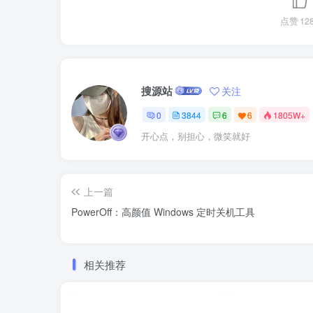
点赞
12
搜源站
关注
0
3844
6
6
1805W+
开心点，别担心，微笑就好
上一篇
PowerOff：高颜值 Windows 定时关机工具
相关推荐