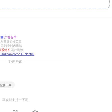
|
广告合作
和对其真实性负责
后24小时内删除
联系站长
进行删除
yuanzhan.com/14572.html
THE END
件检测工具
喜欢就支持一下吧