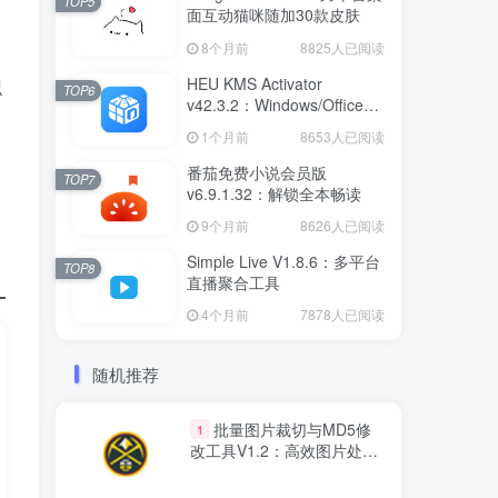
TOP5
面互动猫咪随加30款皮肤
8个月前
8825人已阅读
HEU KMS Activator
识
TOP6
v42.3.2：Windows/Office智
能激活工具
1个月前
8653人已阅读
番茄免费小说会员版
TOP7
v6.9.1.32：解锁全本畅读
9个月前
8626人已阅读
Simple Live V1.8.6：多平台
TOP8
直播聚合工具
4个月前
7878人已阅读
随机推荐
批量图片裁切与MD5修
1
改工具V1.2：高效图片处理
软件