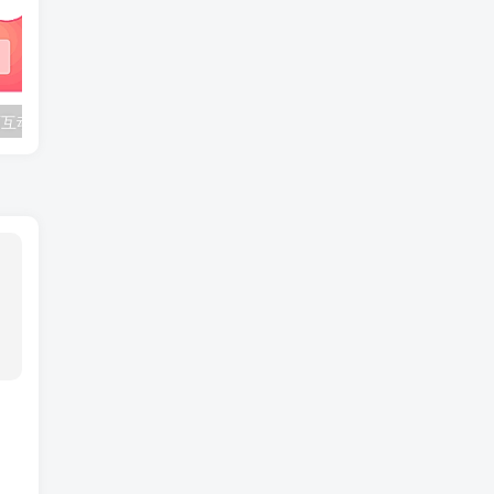
BongoCat 桌面互动宠物皮肤：30 款合集打包
APK 信息查看工具：v1.42 支持包名解析