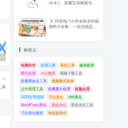
v0.8.1：直播互动神器与键
盘鼠标动态
抖音热门小学全科全年级
8
资料大全集：一站式搞定1-6
年级学习备考
标签云
wx_channels V250621：微信视频号下载工具|支持Win/macOS
Ultimate Vocal Remover v5.6.0汉化版：一键人声分离工具
BongoCat v0.8.2：跨平台桌面互动猫咪随加30款皮肤
电脑软件
实用工具
系统工具
媒体影音
图片处理
办公教育
视频下载工具
篇
批量重命名工具
视频格式转换
索工具
文件管理工具
批量图片处理
批量处理
OCR文字识别
子比美化
zibll美化
WordPress美化
系统优化
系统优化工具
子比美化教程
绿色版软件