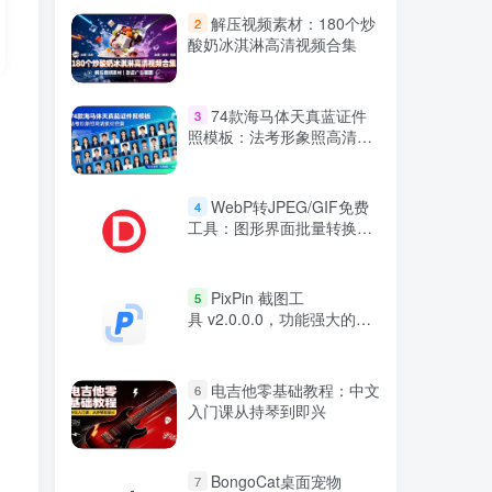
解压视频素材：180个炒
2
酸奶冰淇淋高清视频合集
74款海马体天真蓝证件
3
照模板：法考形象照高清素
材合集
WebP转JPEG/GIF免费
4
工具：图形界面批量转换神
器
PixPin 截图工
5
具 v2.0.0.0，功能强大的一
站式图像处理神器
电吉他零基础教程：中文
6
入门课从持琴到即兴
BongoCat桌面宠物
7