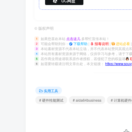
UC网盘
©
版权声明
如果您喜欢本站
点击这儿
多帮忙宣传本站！
1
可能会帮助到你：
下载帮助
|
报毒说明
|
进站必看
2
本站素材资源不代表本站立场，并不代表本站赞同其观点
3
本站所有素材资源来源于网络，仅供学习与参考，请于下载
4
若作商业用途请联系原作者授权，若侵犯了您的权益请
5
如需要转载请注明文章出处，本文链接：
https://www.sou
6
实用工具
# 硬件性能测试
# aida64business
# 计算机硬