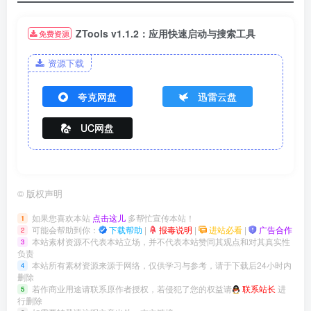
ZTools v1.1.2：应用快速启动与搜索工具
免费资源
资源下载
夸克网盘
迅雷云盘
UC网盘
©
版权声明
如果您喜欢本站
点击这儿
多帮忙宣传本站！
1
可能会帮助到你：
下载帮助
|
报毒说明
|
进站必看
|
广告合作
2
本站素材资源不代表本站立场，并不代表本站赞同其观点和对其真实性
3
负责
本站所有素材资源来源于网络，仅供学习与参考，请于下载后24小时内
4
删除
若作商业用途请联系原作者授权，若侵犯了您的权益请
联系站长
进
5
行删除