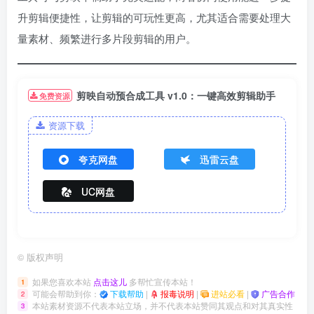
升剪辑便捷性，让剪辑的可玩性更高，尤其适合需要处理大
量素材、频繁进行多片段剪辑的用户。
剪映自动预合成工具 v1.0：一键高效剪辑助手
免费资源
资源下载
夸克网盘
迅雷云盘
UC网盘
©
版权声明
如果您喜欢本站
点击这儿
多帮忙宣传本站！
1
可能会帮助到你：
下载帮助
|
报毒说明
|
进站必看
|
广告合作
2
本站素材资源不代表本站立场，并不代表本站赞同其观点和对其真实性
3