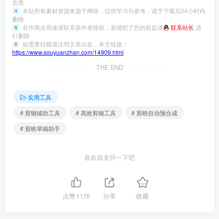
负责
本站所有素材资源来源于网络，仅供学习与参考，请于下载后24小时内
4
删除
若作商业用途请联系原作者授权，若侵犯了您的权益请
联系站长
进
5
行删除
如需要转载请注明文章出处，本文链接：
6
https://www.souyuanzhan.com/14909.html
THE END
实用工具
# 剪辑辅助工具
# 高效剪辑工具
# 剪映自动预合成
# 剪映草稿助手
喜欢就支持一下吧
点赞
1176
分享
收藏