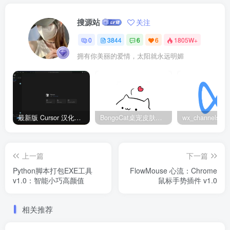
搜源站
关注
0
3844
6
6
1805W+
拥有你美丽的爱情，太阳就永远明媚
最新版 Cursor 汉化设置中文教程（两种简单方法，附中文语言包下载）
BongoCat桌宠皮肤包大全：20款主题皮肤免费下载
上一篇
下一篇
Python脚本打包EXE工具
FlowMouse 心流：Chrome
v1.0：智能小巧高颜值
鼠标手势插件 v1.0
相关推荐