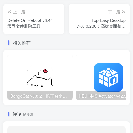
上一篇
下一篇
Delete.On.Reboot v3.44：
iTop Easy Desktop
顽固文件删除工具
v4.0.0.230：高效桌面整理
工具
相关推荐
BongoCat v0.8.2：跨平台桌面互动猫咪随加30款皮肤
HEU KMS Activator v42.3.2：Window
评论
抢沙发