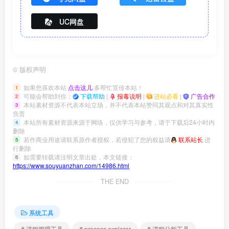
UC网盘
©
版权声明
如果您喜欢本站
点击这儿
多帮忙宣传本站！
1
可能会帮助到你：
下载帮助
|
报毒说明
|
进站必看
|
广告合作
2
本站素材资源不代表本站立场，并不代表本站赞同其观点和对其真实性
3
负责
本站所有素材资源来源于网络，仅供学习与参考，请于下载后24小时内
4
删除
若作商业用途请联系原作者授权，若侵犯了您的权益请
联系站长
进
5
行删除
如需要转载请注明文章出处，本文链接：
6
https://www.souyuanzhan.com/14986.html
THE END
系统工具
# 进程管理工具
# process explorer
# 进程分析工具