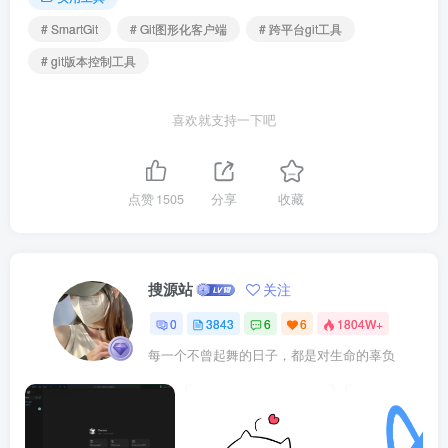
# SmartGit
# Git图形化客户端
# 跨平台git工具
# git版本控制工具
喜欢就支持一下吧
点赞
1505
分享
收藏
搜源站
关注
0
3843
6
6
1804W+
每一个不曾起舞的日子，都是对生命的辜负