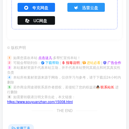
夸克网盘
迅雷云盘
UC网盘
©
版权声明
如果您喜欢本站
点击这儿
多帮忙宣传本站！
1
可能会帮助到你：
下载帮助
|
报毒说明
|
进站必看
|
广告合作
2
本站素材资源不代表本站立场，并不代表本站赞同其观点和对其真实性
3
负责
本站所有素材资源来源于网络，仅供学习与参考，请于下载后24小时内
4
删除
若作商业用途请联系原作者授权，若侵犯了您的权益请
联系站长
进
5
行删除
如需要转载请注明文章出处，本文链接：
6
https://www.souyuanzhan.com/15008.html
THE END
实用工具