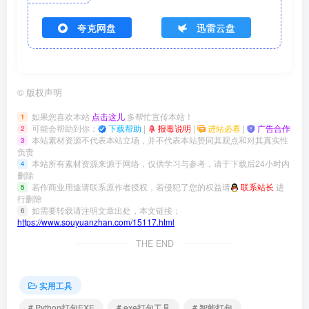
夸克网盘
迅雷云盘
©
版权声明
如果您喜欢本站
点击这儿
多帮忙宣传本站！
1
可能会帮助到你：
下载帮助
|
报毒说明
|
进站必看
|
广告合作
2
本站素材资源不代表本站立场，并不代表本站赞同其观点和对其真实性
3
负责
本站所有素材资源来源于网络，仅供学习与参考，请于下载后24小时内
4
删除
若作商业用途请联系原作者授权，若侵犯了您的权益请
联系站长
进
5
行删除
如需要转载请注明文章出处，本文链接：
6
https://www.souyuanzhan.com/15117.html
THE END
实用工具
# Python打包EXE
# exe打包工具
# 智能打包