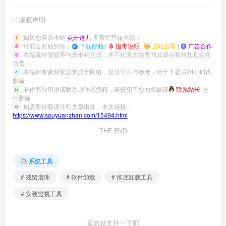
©
版权声明
如果您喜欢本站
点击这儿
多帮忙宣传本站！
1
可能会帮助到你：
下载帮助
|
报毒说明
|
进站必看
|
广告合作
2
本站素材资源不代表本站立场，并不代表本站赞同其观点和对其真实性
3
负责
本站所有素材资源来源于网络，仅供学习与参考，请于下载后24小时内
4
删除
若作商业用途请联系原作者授权，若侵犯了您的权益请
联系站长
进
5
行删除
如需要转载请注明文章出处，本文链接：
6
https://www.souyuanzhan.com/15494.html
THE END
系统工具
# 残留清理
# 软件卸载
# 彻底卸载工具
# 安装监视工具
喜欢就支持一下吧