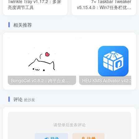
Twinkle Tray v1.17.2：多屏
7+ Taskbar Tweaker
亮度调节工具
v5.15.4.0：Win7任务栏优化
工具
相关推荐
BongoCat v0.8.2：跨平台桌面互动猫咪随加30款皮肤
HEU KMS Activator v42.3.2：Window
评论
抢沙发
请登录后发表评论
登录
注册