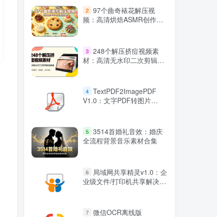
97个曲奇裱花解压视
2
频：高清烘焙ASMR创作素
材合集
248个解压挤痘视频素
3
材：高清无水印二次剪辑资
源合集
TextPDF2ImagePDF
4
V1.0：文字PDF转图片
PDF（防复制/打印优化）
3514首婚礼音效：婚庆
5
全流程背景音乐素材合集
局域网共享精灵v1.0：企
6
业级文件/打印机共享解决方
案
微信OCR离线版
7