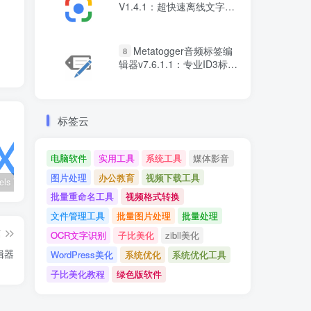
V1.4.1：超快速离线文字识
别软件
Metatogger音频标签编
8
辑器v7.6.1.1：专业ID3标签
管理
标签云
电脑软件
实用工具
系统工具
媒体影音
图片处理
办公教育
视频下载工具
wx_channels V250621：微信视频号下载工具|支持Win/macOS
Ultimate Vocal Remover v5.6.0汉化版：一键人声分离工具
BongoCat v0.8.2：跨平台桌面互动猫咪随加30款皮肤
批量重命名工具
视频格式转换
文件管理工具
批量图片处理
批量处理
篇
OCR文字识别
子比美化
zibll美化
辑器
WordPress美化
系统优化
系统优化工具
子比美化教程
绿色版软件