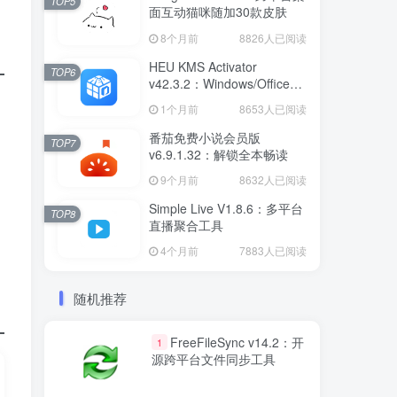
TOP5
面互动猫咪随加30款皮肤
8个月前
8826人已阅读
HEU KMS Activator
TOP6
v42.3.2：Windows/Office智
能激活工具
1个月前
8653人已阅读
番茄免费小说会员版
TOP7
v6.9.1.32：解锁全本畅读
9个月前
8632人已阅读
Simple Live V1.8.6：多平台
TOP8
直播聚合工具
4个月前
7883人已阅读
随机推荐
FreeFileSync v14.2：开
1
源跨平台文件同步工具