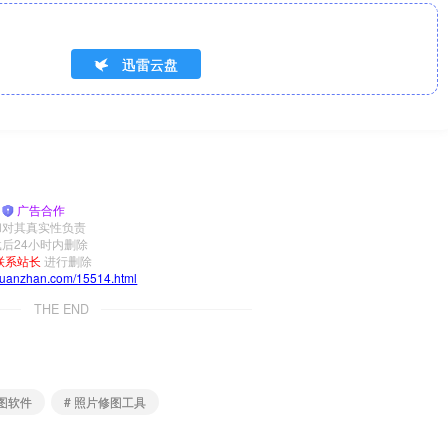
迅雷云盘
|
广告合作
和对其真实性负责
后24小时内删除
联系站长
进行删除
yuanzhan.com/15514.html
THE END
修图软件
# 照片修图工具