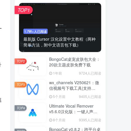
TOP1
1.7W+人已阅读
最新版 Cursor 汉化设置中文教程（两种
简单方法，附中文语言包下载）
BongoCat桌宠皮肤包大全：
TOP2
升
20款主题皮肤免费下载
1年前
9724人已阅读
wx_channels V250621：微
TOP3
信视频号下载工具|支持
Win/macOS
5个月前
9405人已阅读
属
Ultimate Vocal Remover
TOP4
v5.6.0汉化版：一键人声分
离工具
8个月前
9395人已阅读
BongoCat v0.8.2：跨平台桌