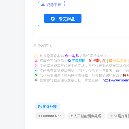
资源下载
夸克网盘
©
版权声明
如果您喜欢本站
点击这儿
多帮忙宣传本站！
1
可能会帮助到你：
下载帮助
|
报毒说明
|
进站必看
2
本站素材资源不代表本站立场，并不代表本站赞同其观点
3
本站所有素材资源来源于网络，仅供学习与参考，请于下载
4
若作商业用途请联系原作者授权，若侵犯了您的权益请
5
如需要转载请注明文章出处，本文链接：
https://www.sou
6
图像处理
# Luminar Neo
# 人工智能图像处理
# AI 照片