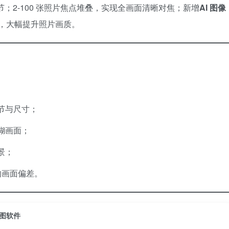
影细节；2-100 张照片焦点堆叠，实现全画面清晰对焦；新增
AI 图像
能，大幅提升照片画质。
细节与尺寸；
模糊画面；
景；
的画面偏差。
片修图软件