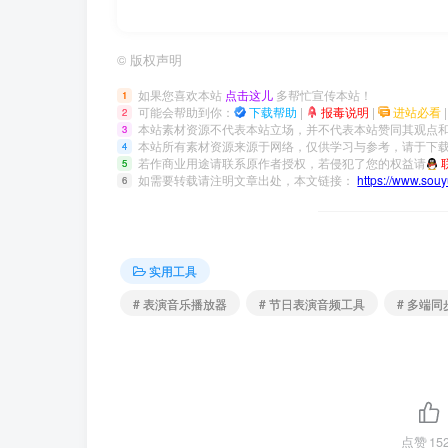
©
版权声明
如果您喜欢本站
点击这儿
多帮忙宣传本站！
1
可能会帮助到你：
下载帮助
|
报毒说明
|
进站必看
2
本站素材资源不代表本站立场，并不代表本站赞同其观点
3
本站所有素材资源来源于网络，仅供学习与参考，请于下载
4
若作商业用途请联系原作者授权，若侵犯了您的权益请
5
如需要转载请注明文章出处，本文链接：
https://www.sou
6
实用工具
# 表演音乐播放器
# 节日表演音频工具
# 多端
点赞
15