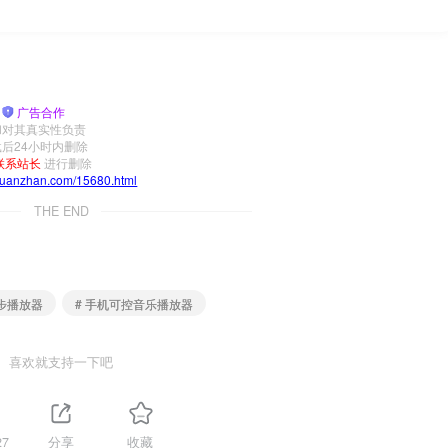
|
广告合作
和对其真实性负责
后24小时内删除
联系站长
进行删除
yuanzhan.com/15680.html
THE END
同步播放器
# 手机可控音乐播放器
喜欢就支持一下吧
27
分享
收藏