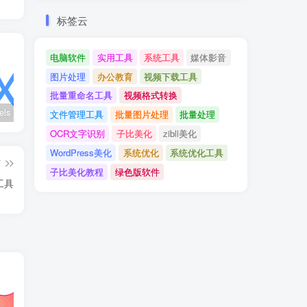
标签云
电脑软件
实用工具
系统工具
媒体影音
图片处理
办公教育
视频下载工具
批量重命名工具
视频格式转换
wx_channels V250621：微信视频号下载工具|支持Win/macOS
Ultimate Vocal Remover v5.6.0汉化版：一键人声分离工具
BongoCat v0.8.2：跨平台桌面互动猫咪随加30款皮肤
文件管理工具
批量图片处理
批量处理
OCR文字识别
子比美化
zibll美化
WordPress美化
系统优化
系统优化工具
篇
子比美化教程
绿色版软件
工具