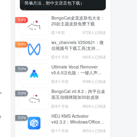
简单方法，附中文语言包下载）
BongoCat桌宠皮肤包大全：
TOP2
20款主题皮肤免费下载
1年前
9728人已阅读
wx_channels V250621：微
TOP3
信视频号下载工具|支持
Win/macOS
5个月前
9405人已阅读
Ultimate Vocal Remover
TOP4
v5.6.0汉化版：一键人声分
离工具
8个月前
9398人已阅读
BongoCat v0.8.2：跨平台桌
TOP5
面互动猫咪随加30款皮肤
8个月前
8829人已阅读
HEU KMS Activator
聆
TOP6
v42.3.2：Windows/Office智
能激活工具
1个月前
8654人已阅读