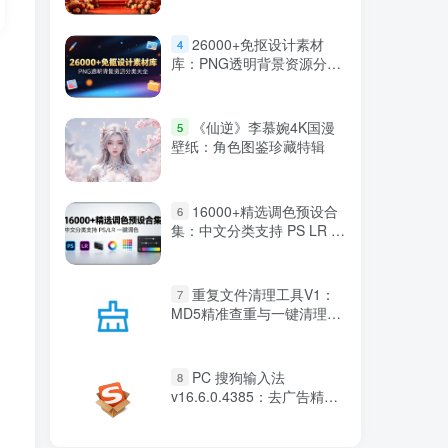
26000+免抠设计素材
4
库：PNG透明背景资源分类
大全
《仙逆》李慕婉4K国漫
5
壁纸：角色图鉴珍藏特辑
16000+精选调色预设合
6
集：中文分类支持 PS LR 一
键调色
重复文件清理工具V1：
7
MD5精准查重与一键清理软
件
PC 搜狗输入法
8
v16.6.0.4385：去广告精简
优化纯净版