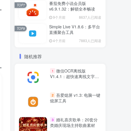
番茄免费小说会员版
TOP7
v6.9.1.32：解锁全本畅读
9个月前
8637人已阅读
Simple Live V1.8.6：多平台
TOP8
直播聚合工具
4个月前
7883人已阅读
随机推荐
微信OCR离线版
1
V1.4.1：超快速离线文字识
别软件
吾爱熄屏 v1.3: 电脑一键
2
熄屏工具
婚礼喜庆歌单：20套分
3
类婚庆现场主持歌曲素材