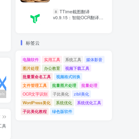
TTime截图翻译
8
v0.9.15：智能OCR翻译神
器绿色版
标签云
电脑软件
实用工具
系统工具
媒体影音
图片处理
办公教育
视频下载工具
批量重命名工具
视频格式转换
文件管理工具
批量图片处理
批量处理
wx_channels V250621：微信视频号下载工具|支持Win/macOS
Ultimate Vocal Remover v5.6.0汉化版：一键人声分离工具
BongoCat v0.8.2：跨平台桌面互动猫咪随加30款皮肤
OCR文字识别
子比美化
zibll美化
WordPress美化
系统优化
系统优化工具
子比美化教程
绿色版软件
篇
载工具