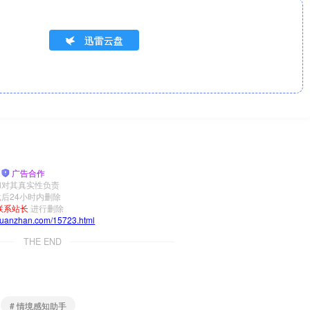
迅雷云盘
|
广告合作
和对其真实性负责
后24小时内删除
联系站长
进行删除
yuanzhan.com/15723.html
THE END
# 情境感知助手