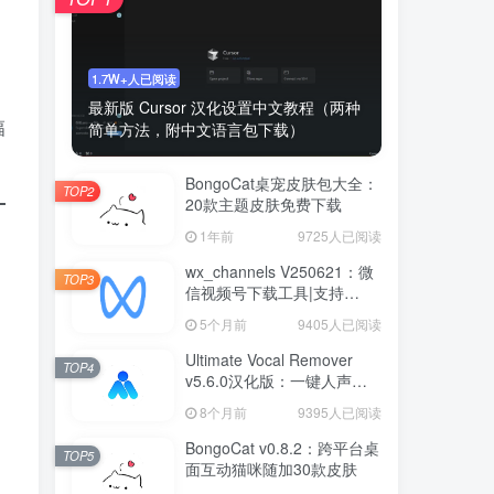
1.7W+人已阅读
最新版 Cursor 汉化设置中文教程（两种
幅
简单方法，附中文语言包下载）
BongoCat桌宠皮肤包大全：
TOP2
20款主题皮肤免费下载
1年前
9725人已阅读
wx_channels V250621：微
TOP3
信视频号下载工具|支持
Win/macOS
5个月前
9405人已阅读
Ultimate Vocal Remover
TOP4
v5.6.0汉化版：一键人声分
。
离工具
8个月前
9395人已阅读
BongoCat v0.8.2：跨平台桌
TOP5
面互动猫咪随加30款皮肤
。