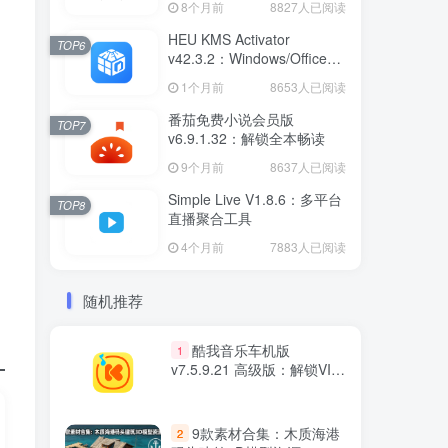
8个月前
8827人已阅读
HEU KMS Activator
TOP6
v42.3.2：Windows/Office智
能激活工具
1个月前
8653人已阅读
番茄免费小说会员版
TOP7
v6.9.1.32：解锁全本畅读
9个月前
8637人已阅读
Simple Live V1.8.6：多平台
TOP8
直播聚合工具
4个月前
7883人已阅读
随机推荐
酷我音乐车机版
1
v7.5.9.21 高级版：解锁VIP
会员与无损音质下载
9款素材合集：木质海港
2