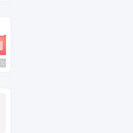
BongoCat 桌面互动宠物皮肤：30 款合集打包
APK 信息查看工具：v1.42 支持包名解析