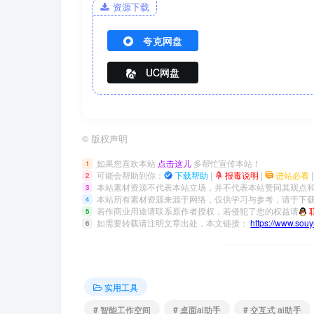
资源下载
夸克网盘
UC网盘
©
版权声明
如果您喜欢本站
点击这儿
多帮忙宣传本站！
1
可能会帮助到你：
下载帮助
|
报毒说明
|
进站必看
2
本站素材资源不代表本站立场，并不代表本站赞同其观点
3
本站所有素材资源来源于网络，仅供学习与参考，请于下载
4
若作商业用途请联系原作者授权，若侵犯了您的权益请
5
如需要转载请注明文章出处，本文链接：
https://www.sou
6
实用工具
# 智能工作空间
# 桌面ai助手
# 交互式 ai助手