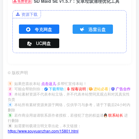
SD Maid SE v1.5.7：安卓垃圾清理优化工具
免费资源
资源下载
夸克网盘
迅雷云盘
UC网盘
©
版权声明
如果您喜欢本站
点击这儿
多帮忙宣传本站！
1
可能会帮助到你：
下载帮助
|
报毒说明
|
进站必看
|
广告合作
2
本站素材资源不代表本站立场，并不代表本站赞同其观点和对其真实性
3
负责
本站所有素材资源来源于网络，仅供学习与参考，请于下载后24小时内
4
删除
若作商业用途请联系原作者授权，若侵犯了您的权益请
联系站长
进
5
行删除
如需要转载请注明文章出处，本文链接：
6
https://www.souyuanzhan.com/15801.html