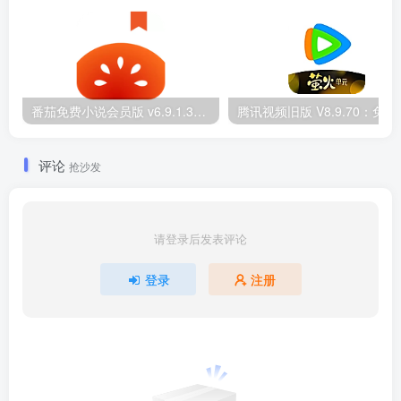
番茄免费小说会员版 v6.9.1.32：解锁全本畅读
腾讯视频旧版 V
评论
抢沙发
请登录后发表评论
登录
注册