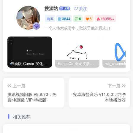
搜源站
关注
0
3844
6
6
1805W+
一个人伟大或渺小，取决于他的意志力
最新版 Cursor 汉化设置中文教程（两种简单方法，附中文语言包下载）
BongoCat桌宠皮肤包大全：20款主题皮肤免费下载
上一篇
下一篇
腾讯视频旧版 V8.9.70：免
安卓椒盐音乐 v11.0.0：纯净
费4K画质 VIP 特权版
本地播放器
相关推荐