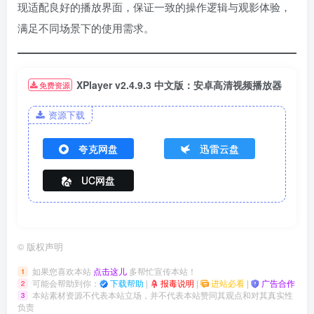
现适配良好的播放界面，保证一致的操作逻辑与观影体验，
满足不同场景下的使用需求。
XPlayer v2.4.9.3 中文版：安卓高清视频播放器
免费资源
资源下载
夸克网盘
迅雷云盘
UC网盘
©
版权声明
如果您喜欢本站
点击这儿
多帮忙宣传本站！
1
可能会帮助到你：
下载帮助
|
报毒说明
|
进站必看
|
广告合作
2
本站素材资源不代表本站立场，并不代表本站赞同其观点和对其真实性
3
负责