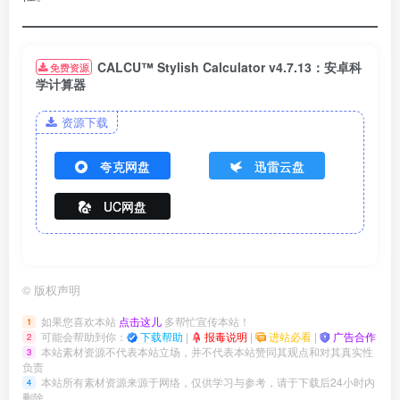
CALCU™ Stylish Calculator v4.7.13：安卓科
免费资源
学计算器
资源下载
夸克网盘
迅雷云盘
UC网盘
©
版权声明
如果您喜欢本站
点击这儿
多帮忙宣传本站！
1
可能会帮助到你：
下载帮助
|
报毒说明
|
进站必看
|
广告合作
2
本站素材资源不代表本站立场，并不代表本站赞同其观点和对其真实性
3
负责
本站所有素材资源来源于网络，仅供学习与参考，请于下载后24小时内
4
删除