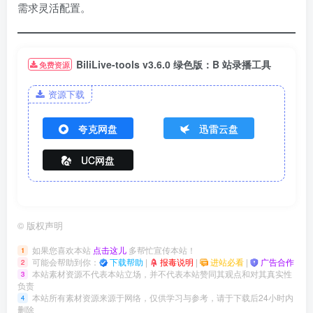
需求灵活配置。
BiliLive-tools v3.6.0 绿色版：B 站录播工具
免费资源
资源下载
夸克网盘
迅雷云盘
UC网盘
©
版权声明
如果您喜欢本站
点击这儿
多帮忙宣传本站！
1
可能会帮助到你：
下载帮助
|
报毒说明
|
进站必看
|
广告合作
2
本站素材资源不代表本站立场，并不代表本站赞同其观点和对其真实性
3
负责
本站所有素材资源来源于网络，仅供学习与参考，请于下载后24小时内
4
删除