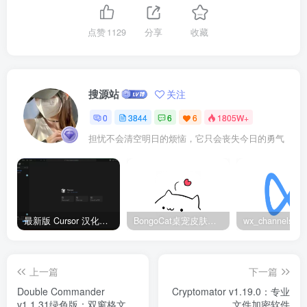
点赞
1129
分享
收藏
搜源站
关注
0
3844
6
6
1805W+
担忧不会清空明日的烦恼，它只会丧失今日的勇气
最新版 Cursor 汉化设置中文教程（两种简单方法，附中文语言包下载）
BongoCat桌宠皮肤包大全：20款主题皮肤免费下载
上一篇
下一篇
Double Commander
Cryptomator v1.19.0：专业
v1.1.31绿色版：双窗格文件
文件加密软件