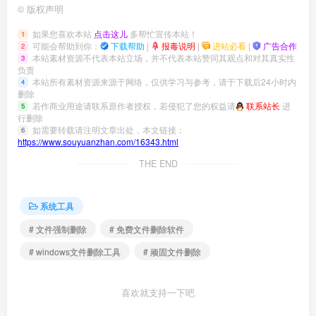
©
版权声明
如果您喜欢本站
点击这儿
多帮忙宣传本站！
1
可能会帮助到你：
下载帮助
|
报毒说明
|
进站必看
|
广告合作
2
本站素材资源不代表本站立场，并不代表本站赞同其观点和对其真实性
3
负责
本站所有素材资源来源于网络，仅供学习与参考，请于下载后24小时内
4
删除
若作商业用途请联系原作者授权，若侵犯了您的权益请
联系站长
进
5
行删除
如需要转载请注明文章出处，本文链接：
6
https://www.souyuanzhan.com/16343.html
THE END
系统工具
# 文件强制删除
# 免费文件删除软件
# windows文件删除工具
# 顽固文件删除
喜欢就支持一下吧