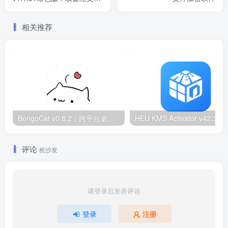
管理器
相关推荐
BongoCat v0.8.2：跨平台桌面互动猫咪随加30款皮肤
HEU KMS Activator v42.3.2：Window
评论
抢沙发
请登录后发表评论
登录
注册