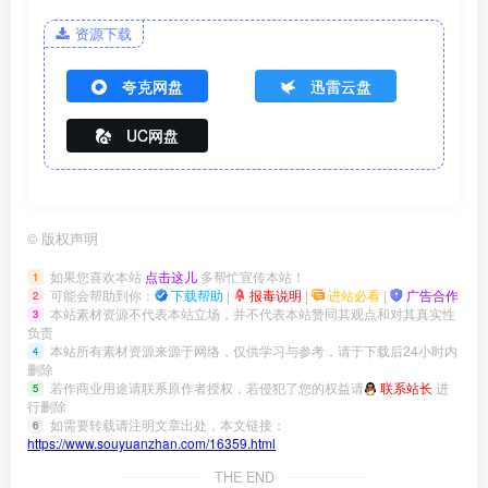
资源下载
夸克网盘
迅雷云盘
UC网盘
©
版权声明
如果您喜欢本站
点击这儿
多帮忙宣传本站！
1
可能会帮助到你：
下载帮助
|
报毒说明
|
进站必看
|
广告合作
2
本站素材资源不代表本站立场，并不代表本站赞同其观点和对其真实性
3
负责
本站所有素材资源来源于网络，仅供学习与参考，请于下载后24小时内
4
删除
若作商业用途请联系原作者授权，若侵犯了您的权益请
联系站长
进
5
行删除
如需要转载请注明文章出处，本文链接：
6
https://www.souyuanzhan.com/16359.html
THE END