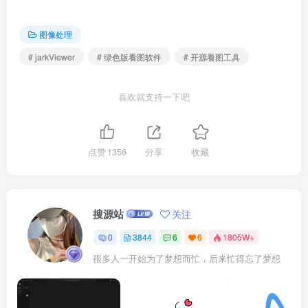
图像处理
# jarkViewer
# 绿色版看图软件
# 开源看图工具
喜欢就支持一下吧
点赞
1356
分享
收藏
搜源站
关注
0
3844
6
6
1805W+
很多人一开始为了梦想而忙，后来忙得忘了梦想