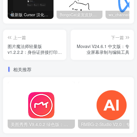
最新版 Cursor 汉化设置中文教程（两种简单方法，附中文语言包下载）
BongoCat桌宠皮肤包大全：20款主题皮肤免费下载
上一篇
下一篇
图片魔法师轻量版
Movavi V24.6.1 中文版：专
v1.2.2.2：身份证拼接打印必
业屏幕录制与编辑工具
备
相关推荐
美图秀秀 V9.4.0.2 绿色版：无广告 PC 图片处理工具
RMBG-2-Studio V2.0：专