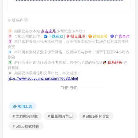
©
版权声明
如果您喜欢本站
点击这儿
多帮忙宣传本站！
1
可能会帮助到你：
下载帮助
|
报毒说明
|
进站必看
|
广告合作
2
本站素材资源不代表本站立场，并不代表本站赞同其观点和对其真实性
3
负责
本站所有素材资源来源于网络，仅供学习与参考，请于下载后24小时内
4
删除
若作商业用途请联系原作者授权，若侵犯了您的权益请
联系站长
进
5
行删除
如需要转载请注明文章出处，本文链接：
6
https://www.souyuanzhan.com/16633.html
THE END
实用工具
# 文档图片提取
# 批量图片导出
# office图片导出
# office格式转换