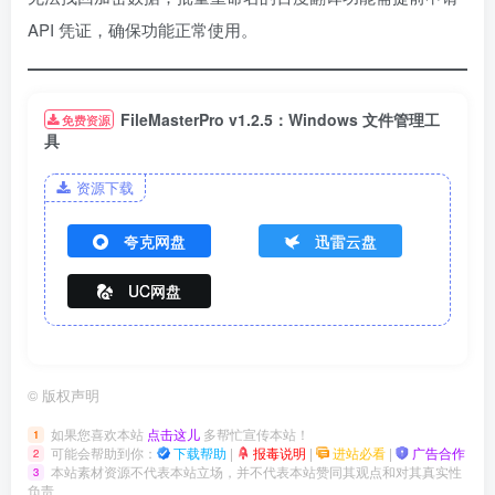
API 凭证，确保功能正常使用。
FileMasterPro v1.2.5：Windows 文件管理工
免费资源
具
资源下载
夸克网盘
迅雷云盘
UC网盘
©
版权声明
如果您喜欢本站
点击这儿
多帮忙宣传本站！
1
可能会帮助到你：
下载帮助
|
报毒说明
|
进站必看
|
广告合作
2
本站素材资源不代表本站立场，并不代表本站赞同其观点和对其真实性
3
负责