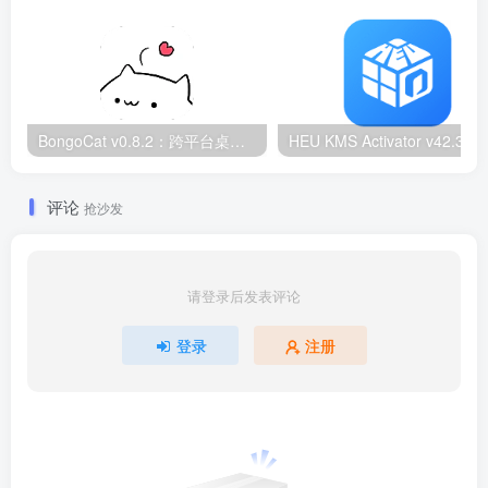
BongoCat v0.8.2：跨平台桌面互动猫咪随加30款皮肤
HEU KMS Activator v42.3.2：Window
评论
抢沙发
请登录后发表评论
登录
注册