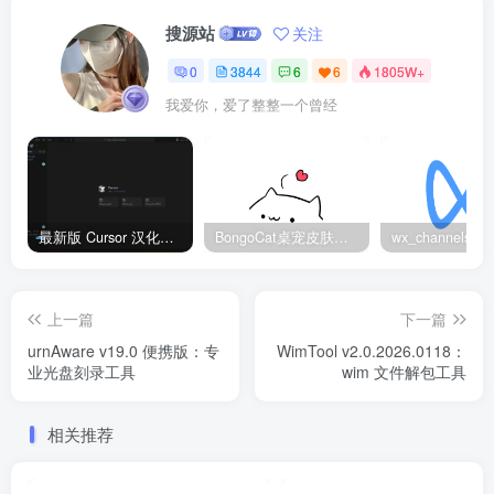
搜源站
关注
0
3844
6
6
1805W+
我爱你，爱了整整一个曾经
最新版 Cursor 汉化设置中文教程（两种简单方法，附中文语言包下载）
BongoCat桌宠皮肤包大全：20款主题皮肤免费下载
上一篇
下一篇
urnAware v19.0 便携版：专
WimTool v2.0.2026.0118：
业光盘刻录工具
wim 文件解包工具
相关推荐