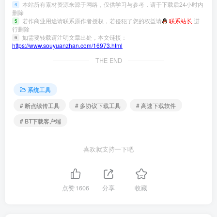
本站所有素材资源来源于网络，仅供学习与参考，请于下载后24小时内
4
删除
若作商业用途请联系原作者授权，若侵犯了您的权益请
联系站长
进
5
行删除
如需要转载请注明文章出处，本文链接：
6
https://www.souyuanzhan.com/16973.html
THE END
系统工具
# 断点续传工具
# 多协议下载工具
# 高速下载软件
# BT下载客户端
喜欢就支持一下吧
点赞
1606
分享
收藏