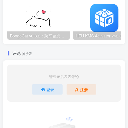
BongoCat v0.8.2：跨平台桌面互动猫咪随加30款皮肤
HEU KMS Activator v42.3.2：Window
评论
抢沙发
请登录后发表评论
登录
注册