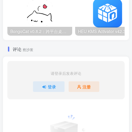
BongoCat v0.8.2：跨平台桌面互动猫咪随加30款皮肤
HEU KMS Activator v42.3.2：Window
评论
抢沙发
请登录后发表评论
登录
注册