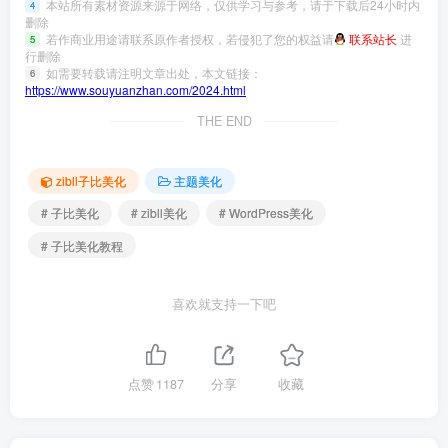
本站所有素材资源来源于网络，仅供学习与参考，请于下载后24小时内
4
删除
若作商业用途请联系原作者授权，若侵犯了您的权益请
联系站长
进
5
行删除
如需要转载请注明文章出处，本文链接：
6
https://www.souyuanzhan.com/2024.html
THE END
zibll子比美化
主题美化
# 子比美化
# zibll美化
# WordPress美化
# 子比美化教程
喜欢就支持一下吧
点赞
1187
分享
收藏