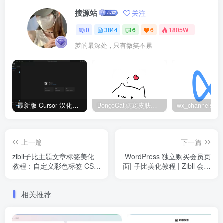
搜源站
关注
0
3844
6
6
1805W+
梦的最深处，只有微笑不累
最新版 Cursor 汉化设置中文教程（两种简单方法，附中文语言包下载）
BongoCat桌宠皮肤包大全：20款主题皮肤免费下载
上一篇
下一篇
zibll子比主题文章标签美化
WordPress 独立购买会员页
教程：自定义彩色标签 CSS
面| 子比美化教程 | Zibll 会员
代码实现
系统优化方案
相关推荐