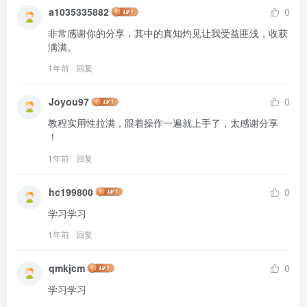
a1035335882
0
非常感谢你的分享，其中的真知灼见让我受益匪浅，收获
满满。
1年前
回复
Joyou97
0
教程实用性拉满，跟着操作一遍就上手了，太感谢分享 
！
1年前
回复
hc199800
0
学习学习
1年前
回复
qmkjcm
0
学习学习