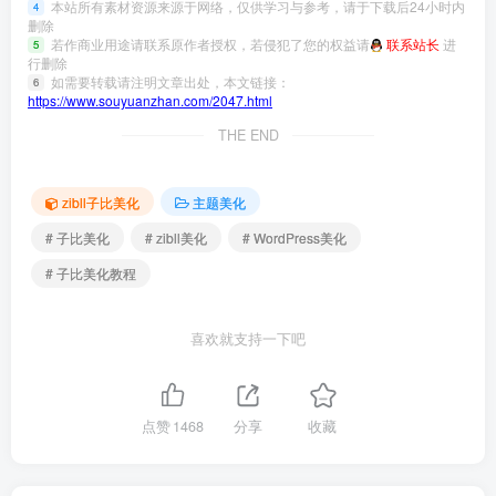
本站所有素材资源来源于网络，仅供学习与参考，请于下载后24小时内
4
删除
若作商业用途请联系原作者授权，若侵犯了您的权益请
联系站长
进
5
行删除
如需要转载请注明文章出处，本文链接：
6
https://www.souyuanzhan.com/2047.html
THE END
zibll子比美化
主题美化
# 子比美化
# zibll美化
# WordPress美化
# 子比美化教程
喜欢就支持一下吧
点赞
1468
分享
收藏