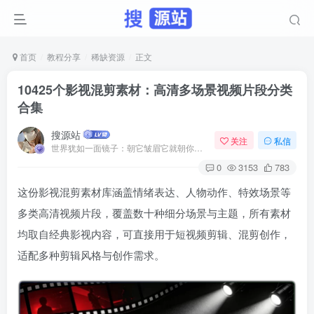
首页
教程分享
稀缺资源
正文
10425个影视混剪素材：高清多场景视频片段分类
合集
搜源站
关注
私信
世界犹如一面镜子：朝它皱眉它就朝你皱眉，朝它微笑它也吵你微笑
0
3153
783
这份影视混剪素材库涵盖情绪表达、人物动作、特效场景等
多类高清视频片段，覆盖数十种细分场景与主题，所有素材
均取自经典影视内容，可直接用于短视频剪辑、混剪创作，
适配多种剪辑风格与创作需求。