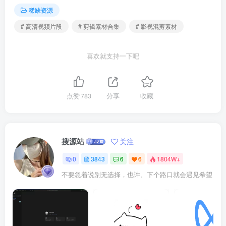
稀缺资源
# 高清视频片段
# 剪辑素材合集
# 影视混剪素材
喜欢就支持一下吧
点赞
783
分享
收藏
搜源站
关注
0
3843
6
6
1804W+
不要急着说别无选择，也许、下个路口就会遇见希望