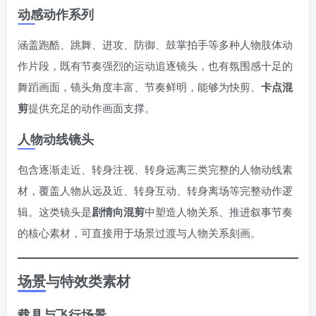
动感动作系列
涵盖跑酷、跳舞、进攻、防御、鼓掌拍手等多种人物肢体动
作片段，既有节奏强烈的运动追逐镜头，也有氛围感十足的
舞蹈画面，镜头角度丰富、节奏鲜明，能够为快剪、
卡点混
剪
提供充足的动作画面支撑。
人物动线镜头
包含逐渐走近、转身注视、转身远离三类完整的人物动线素
材，覆盖人物从远及近、转身互动、转身离场等完整动作逻
辑。这类镜头是
剧情向混剪
中塑造人物关系、推进叙事节奏
的核心素材，可直接用于场景过渡与人物关系刻画。
场景与特效类素材
载具与飞行场景