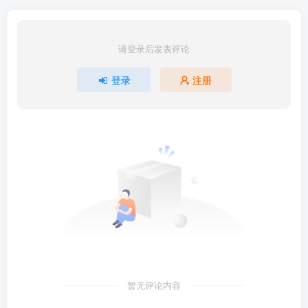
请登录后发表评论
登录
注册
暂无评论内容