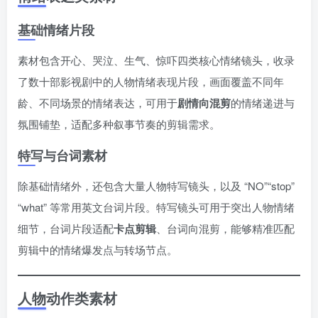
基础情绪片段
素材包含开心、哭泣、生气、惊吓四类核心情绪镜头，收录
了数十部影视剧中的人物情绪表现片段，画面覆盖不同年
龄、不同场景的情绪表达，可用于
剧情向混剪
的情绪递进与
氛围铺垫，适配多种叙事节奏的剪辑需求。
特写与台词素材
除基础情绪外，还包含大量人物特写镜头，以及 “NO”“stop”
“what” 等常用英文台词片段。特写镜头可用于突出人物情绪
细节，台词片段适配
卡点剪辑
、台词向混剪，能够精准匹配
剪辑中的情绪爆发点与转场节点。
人物动作类素材