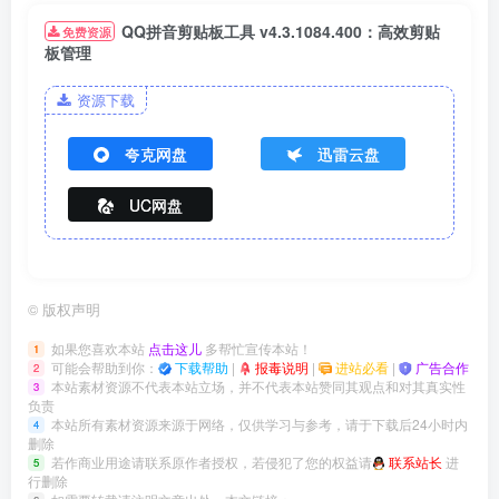
QQ拼音剪贴板工具 v4.3.1084.400：高效剪贴
免费资源
板管理
资源下载
夸克网盘
迅雷云盘
UC网盘
©
版权声明
如果您喜欢本站
点击这儿
多帮忙宣传本站！
1
可能会帮助到你：
下载帮助
|
报毒说明
|
进站必看
|
广告合作
2
本站素材资源不代表本站立场，并不代表本站赞同其观点和对其真实性
3
负责
本站所有素材资源来源于网络，仅供学习与参考，请于下载后24小时内
4
删除
若作商业用途请联系原作者授权，若侵犯了您的权益请
联系站长
进
5
行删除