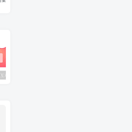
具合集
BongoCat 桌面互动宠物皮肤：30 款合集打包
APK 信息查看工具：v1.42 支持包名解析