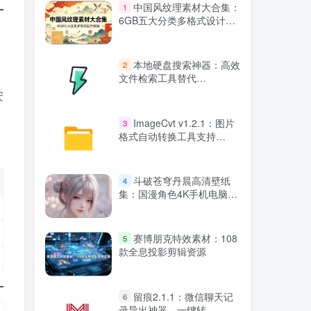
中国风纹理素材大合集：
1
6GB五大分类多格式设计资
源
本地硬盘搜索神器：高效
2
文件检索工具替代
Everything
安
ImageCvt v1.2.1：图片
3
格式自动转换工具支持
JPEG/PNG/WEBP
斗破苍穹丹晨高清壁纸
4
集：国漫角色4K手机电脑壁
纸下载
赛博朋克特效素材：108
5
款全息投影剪辑资源
留痕2.1.1：微信聊天记
6
录导出神器，一键转