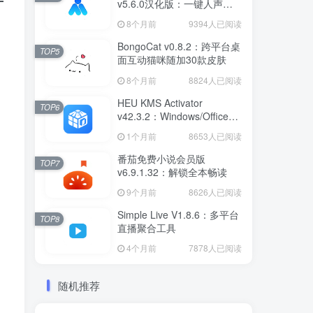
v5.6.0汉化版：一键人声分
离工具
8个月前
9394人已阅读
BongoCat v0.8.2：跨平台桌
TOP5
面互动猫咪随加30款皮肤
8个月前
8824人已阅读
HEU KMS Activator
TOP6
v42.3.2：Windows/Office智
能激活工具
1个月前
8653人已阅读
番茄免费小说会员版
TOP7
v6.9.1.32：解锁全本畅读
9个月前
8626人已阅读
Simple Live V1.8.6：多平台
TOP8
直播聚合工具
4个月前
7878人已阅读
随机推荐