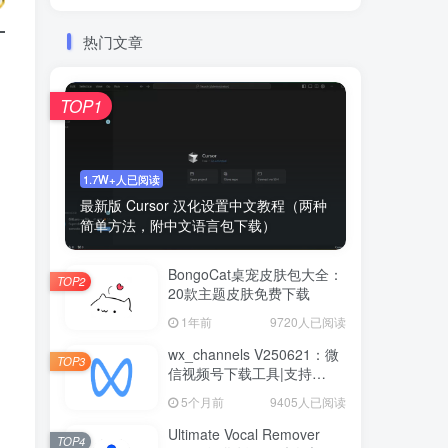
热门文章
TOP1
1.7W+人已阅读
最新版 Cursor 汉化设置中文教程（两种
简单方法，附中文语言包下载）
BongoCat桌宠皮肤包大全：
TOP2
20款主题皮肤免费下载
1年前
9720人已阅读
wx_channels V250621：微
TOP3
信视频号下载工具|支持
Win/macOS
5个月前
9405人已阅读
Ultimate Vocal Remover
TOP4