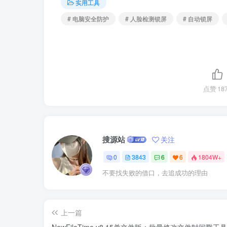
实用工具
# 电脑安全防护
# 人脸检测锁屏
# 自动锁屏
点赞
18
搜源站
关注
0
3843
6
6
1804W+
不要找失败的借口，去追成功的理由
上一篇