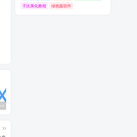
子比美化教程
绿色版软件
wx_channels V250621：微信视频号下载工具|支持Win/macOS
Ultimate Vocal Remover v5.6.0汉化版：一键人声分离工具
BongoCat v0.8.2：跨平台桌面互动猫咪随加30款皮肤
篇