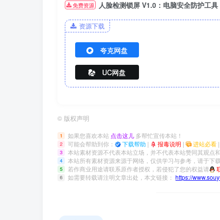
人脸检测锁屏 V1.0：电脑安全防护工具
免费资源
资源下载
夸克网盘
UC网盘
©
版权声明
如果您喜欢本站
点击这儿
多帮忙宣传本站！
1
可能会帮助到你：
下载帮助
|
报毒说明
|
进站必看
2
本站素材资源不代表本站立场，并不代表本站赞同其观点
3
本站所有素材资源来源于网络，仅供学习与参考，请于下载
4
若作商业用途请联系原作者授权，若侵犯了您的权益请
5
如需要转载请注明文章出处，本文链接：
https://www.sou
6