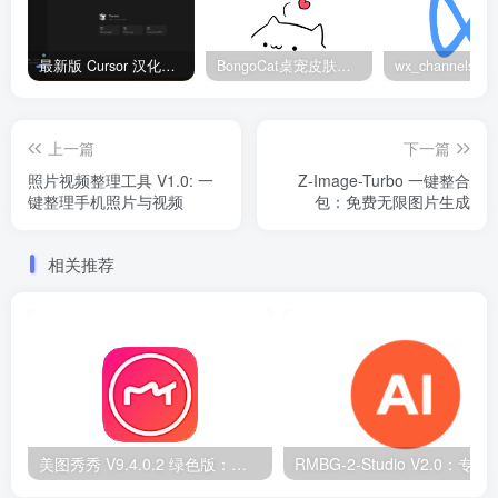
最新版 Cursor 汉化设置中文教程（两种简单方法，附中文语言包下载）
BongoCat桌宠皮肤包大全：20款主题皮肤免费下载
上一篇
下一篇
照片视频整理工具 V1.0: 一
Z-Image-Turbo 一键整合
键整理手机照片与视频
包：免费无限图片生成
相关推荐
美图秀秀 V9.4.0.2 绿色版：无广告 PC 图片处理工具
RMBG-2-Studio V2.0：专