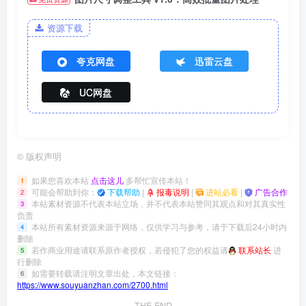
资源下载
夸克网盘
迅雷云盘
UC网盘
©
版权声明
如果您喜欢本站
点击这儿
多帮忙宣传本站！
1
可能会帮助到你：
下载帮助
|
报毒说明
|
进站必看
|
广告合作
2
本站素材资源不代表本站立场，并不代表本站赞同其观点和对其真实性
3
负责
本站所有素材资源来源于网络，仅供学习与参考，请于下载后24小时内
4
删除
若作商业用途请联系原作者授权，若侵犯了您的权益请
联系站长
进
5
行删除
如需要转载请注明文章出处，本文链接：
6
https://www.souyuanzhan.com/2700.html