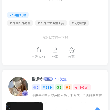
THE END
图像处理
# 批量图片处理
# 图片尺寸调整工具
# 无损缩放
喜欢就支持一下吧
点赞
1354
分享
收藏
搜源站
关注
0
3844
6
6
1805W+
愿你生命中有够多的云翳，来造成一个美丽的黄昏